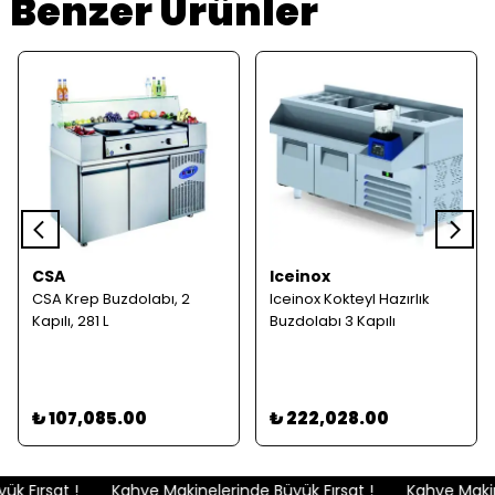
Benzer Ürünler
CSA
Iceinox
CSA Krep Buzdolabı, 2
Iceinox Kokteyl Hazırlık
Kapılı, 281 L
Buzdolabı 3 Kapılı
₺ 107,085.00
₺ 222,028.00
 Fırsat !
Kahve Makinelerinde Büyük Fırsat !
Kahve Makine