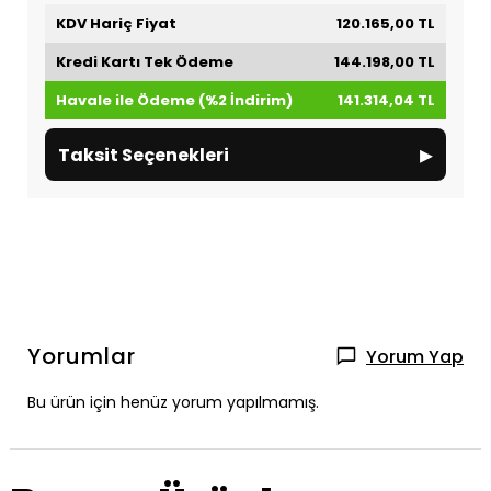
KDV Hariç Fiyat
120.165,00 TL
Kredi Kartı Tek Ödeme
144.198,00 TL
Havale ile Ödeme (%2 İndirim)
141.314,04 TL
▸
Taksit Seçenekleri
Yorumlar
Yorum Yap
Bu ürün için henüz yorum yapılmamış.