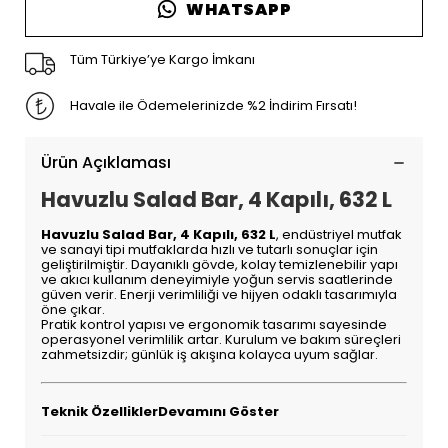
WHATSAPP
Tüm Türkiye’ye Kargo İmkanı
Havale ile Ödemelerinizde %2 İndirim Fırsatı!
Ürün Açıklaması
Havuzlu Salad Bar, 4 Kapılı, 632 L
Havuzlu Salad Bar, 4 Kapılı, 632 L
, endüstriyel mutfak
ve sanayi tipi mutfaklarda hızlı ve tutarlı sonuçlar için
geliştirilmiştir. Dayanıklı gövde, kolay temizlenebilir yapı
ve akıcı kullanım deneyimiyle yoğun servis saatlerinde
güven verir. Enerji verimliliği ve hijyen odaklı tasarımıyla
öne çıkar.
Pratik kontrol yapısı ve ergonomik tasarımı sayesinde
operasyonel verimlilik artar. Kurulum ve bakım süreçleri
zahmetsizdir; günlük iş akışına kolayca uyum sağlar.
Teknik ÖzelliklerDevamını Göster