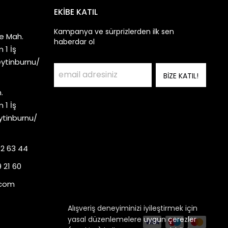
EKİBE KATIL
Kampanya ve sürprizlerden ilk sen
e Mah.
haberdar ol
 1 İş
eytinburnu/
BİZE KATIL!
.
 1 İş
ytinburnu/
92 63 44
 21 60
.com
Alışveriş deneyiminizi iyileştirmek için
yasal düzenlemelere uygun çerezler