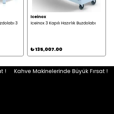
Iceinox
uzdolabı 3
Iceinox 3 Kapılı Hazırlık Buzdolabı
₺ 135,007.00
Kahve Makinelerinde Büyük Fırsat !
Kah