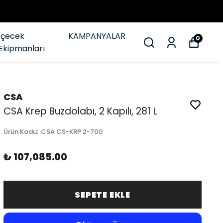
İçecek
KAMPANYALAR
0
Ekipmanları
CSA
CSA Krep Buzdolabı, 2 Kapılı, 281 L
Ürün Kodu
:
CSA CS-KRP 2-700
₺ 107,085.00
SEPETE EKLE