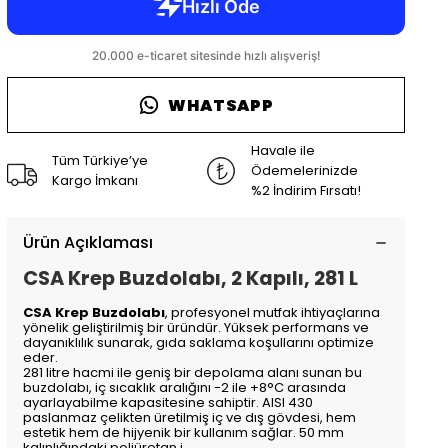
WHATSAPP
Havale ile
Tüm Türkiye’ye
Ödemelerinizde
Kargo İmkanı
%2 İndirim Fırsatı!
Ürün Açıklaması
CSA Krep Buzdolabı, 2 Kapılı, 281 L
CSA Krep Buzdolabı
, profesyonel mutfak ihtiyaçlarına
yönelik geliştirilmiş bir üründür. Yüksek performans ve
dayanıklılık sunarak, gıda saklama koşullarını optimize
eder.
281 litre hacmi ile geniş bir depolama alanı sunan bu
buzdolabı, iç sıcaklık aralığını -2 ile +8°C arasında
ayarlayabilme kapasitesine sahiptir. AISI 430
paslanmaz çelikten üretilmiş iç ve dış gövdesi, hem
estetik hem de hijyenik bir kullanım sağlar. 50 mm
kalınlığındaki poliüretan i