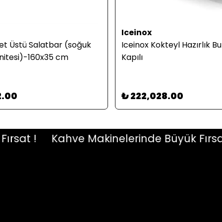
Iceinox
t Üstü Salatbar (soğuk
Iceinox Kokteyl Hazırlık B
ünitesi)-160x35 cm
Kapılı
2.00
₺ 222,028.00
at !
Kahve Makinelerinde Büyük Fırsat !