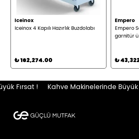
Iceinox
Empero
ı
Iceinox 4 Kapılı Hazırlık Buzdolabı
Empero Se
garnitür 
₺ 162,274.00
₺ 43,32
Fırsat !
Kahve Makinelerinde Büyük Fırs