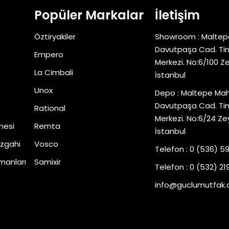
Popüler Markalar
İletişim
Öztiryakiler
Showroom : Maltep
Davutpaşa Cad. Tim
Empero
Merkezi. No:6/100 Z
La Cimbali
İstanbul
Unox
Depo : Maltepe Mah
Davutpaşa Cad. Tim
Rational
Merkezi. No:6/24 Ze
nesi
Remta
İstanbul
zgahı
Vosco
Telefon : 0 (536) 5
manları
Samixir
Telefon : 0 (532) 219
info@guclumutfak