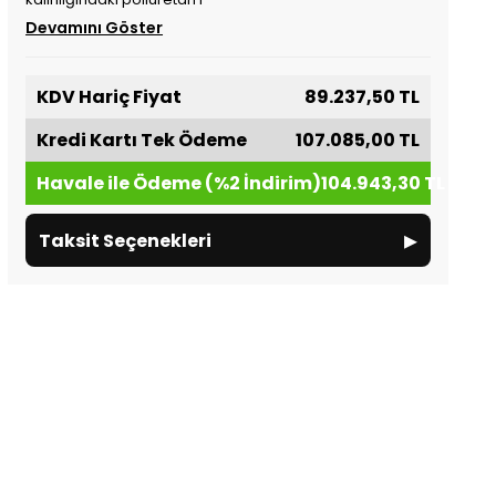
Devamını Göster
KDV Hariç Fiyat
89.237,50 TL
Kredi Kartı Tek Ödeme
107.085,00 TL
Havale ile Ödeme (%2 İndirim)
104.943,30 TL
▸
Taksit Seçenekleri