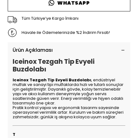
WHATSAPP
Tüm Türkiye’ye Kargo İmkanı
Havale ile Ödemelerinizde %2 İndirim Fırsatı!
Ürün Açıklaması
Iceinox Tezgah Tip Evyeli
Buzdolabı
Iceinox Tezgah Tip Evyeli Buzdolabı
, endüstriyel
mutfak ve sanayi tipi mutfaklarda hızlı ve tutarlı sonuçlar
için geliştirilmiştir. Dayanıklı gövde, kolay temizlenebilir
yapı ve akıcı kullanım deneyimiyle yoğun servis
saatlerinde güven verir. Enerji verimliliği ve hijyen odaklı
tasarımıyla öne çıkar.
Pratik kontrol yapısı ve ergonomik tasarımı sayesinde
operasyonel verimlilik artar. Kurulum ve bakım süreçleri
zahmetsizdir; günlük iş akışına kolayca uyum sağlar.
T