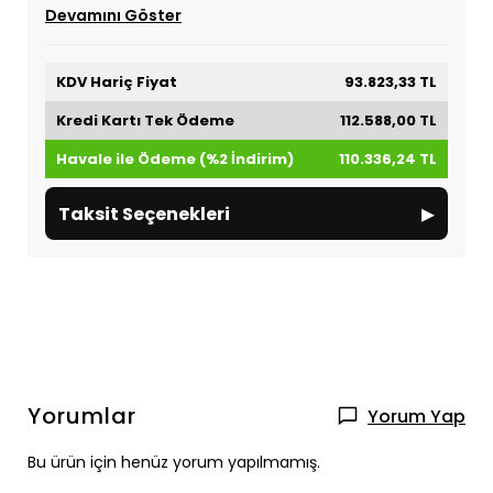
Devamını Göster
KDV Hariç Fiyat
93.823,33 TL
Kredi Kartı Tek Ödeme
112.588,00 TL
Havale ile Ödeme (%2 İndirim)
110.336,24 TL
▸
Taksit Seçenekleri
Yorumlar
Yorum Yap
Bu ürün için henüz yorum yapılmamış.