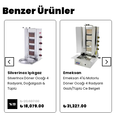
Benzer Ürünler
Silverinox Işıkgaz
Emeksan
SilverInox Döner Ocağı 4
Emeksan 4'lü Motorlu
Radyanlı, Doğalgazlı &
Döner Ocağı 4 Radyanlı
Tüplü
Gazlı/Tüplü Ce Belgeli
₺ 20,687.00
%
13
₺ 18,079.00
₺ 31,327.00