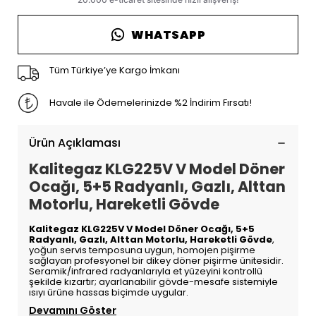
WHATSAPP
Tüm Türkiye’ye Kargo İmkanı
Havale ile Ödemelerinizde %2 İndirim Fırsatı!
Ürün Açıklaması
Kalitegaz KLG225V V Model Döner
Ocağı, 5+5 Radyanlı, Gazlı, Alttan
Motorlu, Hareketli Gövde
Kalitegaz KLG225V V Model Döner Ocağı, 5+5
Radyanlı, Gazlı, Alttan Motorlu, Hareketli Gövde
,
yoğun servis temposuna uygun, homojen pişirme
sağlayan profesyonel bir dikey döner pişirme ünitesidir.
Seramik/infrared radyanlarıyla et yüzeyini kontrollü
şekilde kızartır; ayarlanabilir gövde-mesafe sistemiyle
ısıyı ürüne hassas biçimde uygular.
Devamını Göster