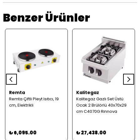
Benzer Ürünler
Remta
Kalitegaz
Remta Çiftli Pleyt Isıtıcı, 19
Kalitegaz Gazlı Set Üstü
cm, Elektrikli
Ocak 2 Brülörlü 40x70x29
cm C4070G Rinnova
₺ 6,095.00
₺ 27,438.00