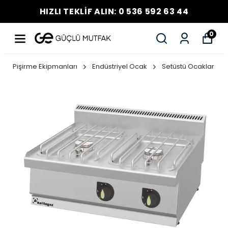
HIZLI TEKLİF ALIN: 0 536 592 63 44
0
Pişirme Ekipmanları
Endüstriyel Ocak
Setüstü Ocaklar