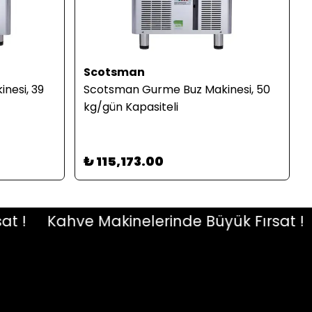
Scotsman
nesi, 39
Scotsman Gurme Buz Makinesi, 50
kg/gün Kapasiteli
₺ 115,173.00
Kahve Makinelerinde Büyük Fırsat !
K