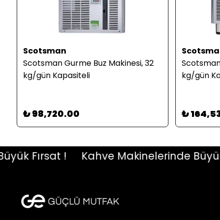
Scotsman
Scotsma
Scotsman Gurme Buz Makinesi, 32
Scotsman 
kg/gün Kapasiteli
kg/gün Ka
₺ 98,720.00
₺ 164,5
 Fırsat !
Kahve Makinelerinde Büyük Fır