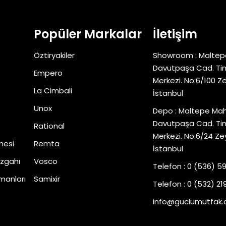
Popüler Markalar
İletişim
Öztiryakiler
Showroom : Maltep
Davutpaşa Cad. Tim
Empero
Merkezi. No:6/100 Z
La Cimbali
İstanbul
Unox
Depo : Maltepe Mah
Davutpaşa Cad. Tim
Rational
Merkezi. No:6/24 Ze
nesi
Remta
İstanbul
zgahı
Vosco
Telefon : 0 (536) 5
manları
Samixir
Telefon : 0 (532) 219
info@guclumutfak