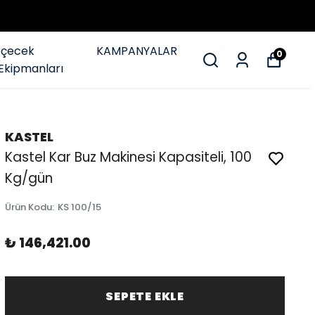
İçecek
KAMPANYALAR
0
Ekipmanları
KASTEL
Kastel Kar Buz Makinesi Kapasiteli, 100
Kg/gün
Ürün Kodu
:
KS 100/15
₺ 146,421.00
SEPETE EKLE