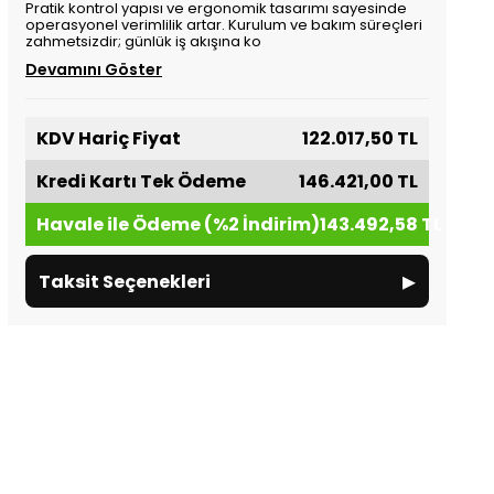
Pratik kontrol yapısı ve ergonomik tasarımı sayesinde
operasyonel verimlilik artar. Kurulum ve bakım süreçleri
zahmetsizdir; günlük iş akışına ko
Devamını Göster
KDV Hariç Fiyat
122.017,50 TL
Kredi Kartı Tek Ödeme
146.421,00 TL
Havale ile Ödeme (%2 İndirim)
143.492,58 TL
▸
Taksit Seçenekleri