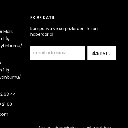
EKİBE KATIL
Kampanya ve sürprizlerden ilk sen
e Mah.
haberdar ol
 1 İş
eytinburnu/
BİZE KATIL!
.
 1 İş
ytinburnu/
92 63 44
 21 60
.com
Alışveriş deneyiminizi iyileştirmek için