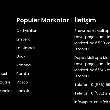
Popüler Markalar
İletişim
Öztiryakiler
Showroom : Maltep
Davutpaşa Cad. Tim
Empero
Merkezi. No:6/100 Z
La Cimbali
İstanbul
Unox
Depo : Maltepe Mah
Davutpaşa Cad. Tim
Rational
Merkezi. No:6/24 Ze
nesi
Remta
İstanbul
zgahı
Vosco
Telefon : 0 (536) 5
manları
Samixir
Telefon : 0 (532) 219
info@guclumutfak