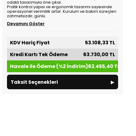
odaklı tasarımıyla öne çıkar.
Pratik kontrol yapısı ve ergonomik tasarımı sayesinde
operasyonel verimlilik artar. Kurulum ve bakım süreçleri
zahmetsizdir; günlü
Devamını Göster
KDV Hariç Fiyat
53.108,33 TL
Kredi Kartı Tek Ödeme
63.730,00 TL
Havale ile Ödeme (%2 İndirim)
62.455,40 TL
▸
Taksit Seçenekleri