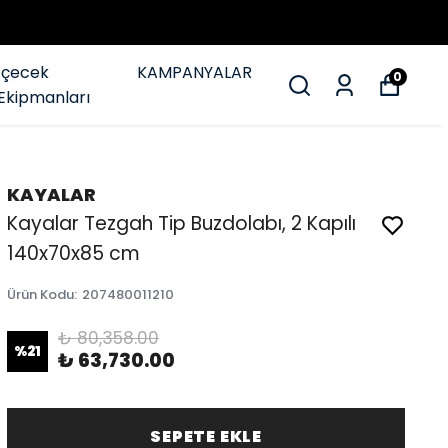
İçecek
KAMPANYALAR
0
Ekipmanları
KAYALAR
Kayalar Tezgah Tip Buzdolabı, 2 Kapılı
140x70x85 cm
Ürün Kodu
:
207480011210
₺ 80,358.00
%
21
₺ 63,730.00
SEPETE EKLE