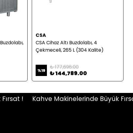
CSA
Buzdolabı,
CSA Cihaz Altı Buzdolabı, 4
Çekmeceli, 265 L (304 Kalite)
₺ 177,696.00
%
19
₺ 144,789.00
at !
Kahve Makinelerinde Büyük Fırsat !