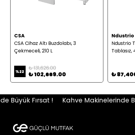
CSA
Ndustrio
CSA Cihaz Altı Buzdolabı, 3
Ndustrio 
Çekmeceli, 210 L
Tablasız, 
₺ 131,626.00
%
22
₺ 102,669.00
₺ 87,40
üyük Fırsat !
Kahve Makinelerinde Büyük