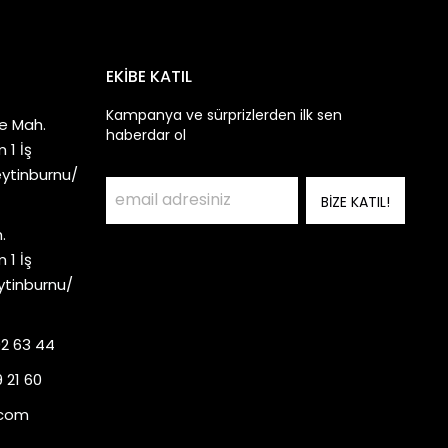
EKİBE KATIL
Kampanya ve sürprizlerden ilk sen
e Mah.
haberdar ol
 1 İş
eytinburnu/
BİZE KATIL!
.
 1 İş
ytinburnu/
92 63 44
 21 60
.com