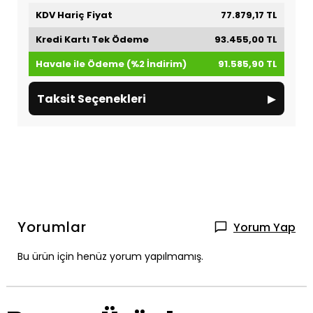
KDV Hariç Fiyat
77.879,17 TL
Kredi Kartı Tek Ödeme
93.455,00 TL
Havale ile Ödeme (%2 İndirim)
91.585,90 TL
▸
Taksit Seçenekleri
Yorumlar
Yorum Yap
Bu ürün için henüz yorum yapılmamış.