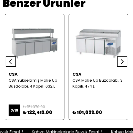
Benzer Ürünler
CSA
CSA
CSA Yükseltilmiş Make Up
CSA Make Up Buzdolabı, 3
Buzdolabı, 4 Kapılı, 632 L
Kapılı, 474 L
₺ 151,370.00
%
19
₺ 122,413.00
₺ 101,023.00
k Fırsat !
Kahve Makinelerinde Büyük Fırsat !
Kahve Makin