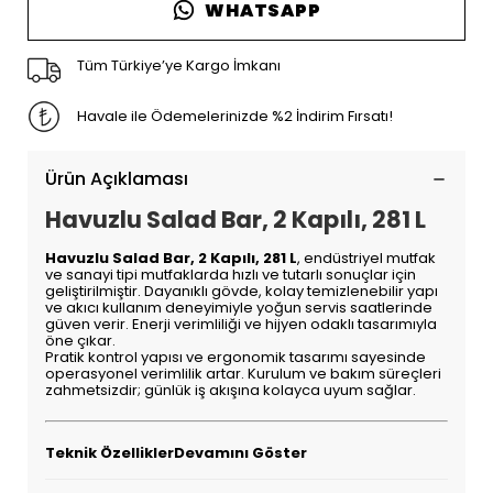
WHATSAPP
Tüm Türkiye’ye Kargo İmkanı
Havale ile Ödemelerinizde %2 İndirim Fırsatı!
Ürün Açıklaması
Havuzlu Salad Bar, 2 Kapılı, 281 L
Havuzlu Salad Bar, 2 Kapılı, 281 L
, endüstriyel mutfak
ve sanayi tipi mutfaklarda hızlı ve tutarlı sonuçlar için
geliştirilmiştir. Dayanıklı gövde, kolay temizlenebilir yapı
ve akıcı kullanım deneyimiyle yoğun servis saatlerinde
güven verir. Enerji verimliliği ve hijyen odaklı tasarımıyla
öne çıkar.
Pratik kontrol yapısı ve ergonomik tasarımı sayesinde
operasyonel verimlilik artar. Kurulum ve bakım süreçleri
zahmetsizdir; günlük iş akışına kolayca uyum sağlar.
Teknik ÖzelliklerDevamını Göster