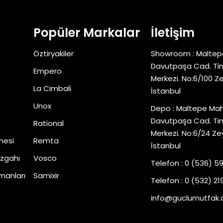
Popüler Markalar
İletişim
Öztiryakiler
Showroom : Maltep
Davutpaşa Cad. Tim
Empero
Merkezi. No:6/100 Z
La Cimbali
İstanbul
Unox
Depo : Maltepe Mah
Davutpaşa Cad. Tim
Rational
Merkezi. No:6/24 Ze
nesi
Remta
İstanbul
zgahı
Vosco
Telefon : 0 (536) 5
manları
Samixir
Telefon : 0 (532) 219
info@guclumutfak