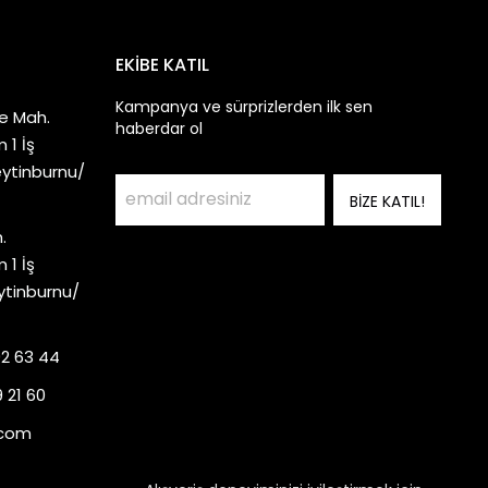
EKİBE KATIL
Kampanya ve sürprizlerden ilk sen
e Mah.
haberdar ol
 1 İş
eytinburnu/
BİZE KATIL!
.
 1 İş
ytinburnu/
92 63 44
 21 60
.com