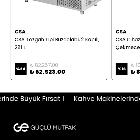
CSA
CSA
CSA Tezgah Tipi Buzdolabı, 2 Kapılı,
CSA Cihaz 
281 L
Çekmeceli,
₺ 82,267.00
₺ 1
%
24
%
16
₺ 62,523.00
₺ 
e Büyük Fırsat !
Kahve Makinelerinde Bü