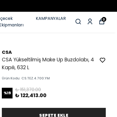
İçecek
KAMPANYALAR
0
Ekipmanları
CSA
CSA Yükseltilmiş Make Up Buzdolabı, 4
Kapılı, 632 L
Ürün Kodu
:
CS.TEZ.4.700.YM
₺ 151,370.00
%
19
₺ 122,413.00
SEPETE EKLE