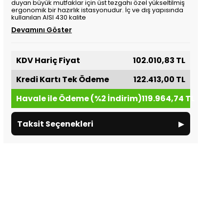
duyan büyük mutfaklar için üst tezgahı özel yükseltilmiş
ergonomik bir hazırlık istasyonudur. İç ve dış yapısında
kullanılan AISI 430 kalite
Devamını Göster
KDV Hariç Fiyat
102.010,83 TL
Kredi Kartı Tek Ödeme
122.413,00 TL
Havale ile Ödeme (%2 İndirim)
119.964,74 TL
▸
Taksit Seçenekleri