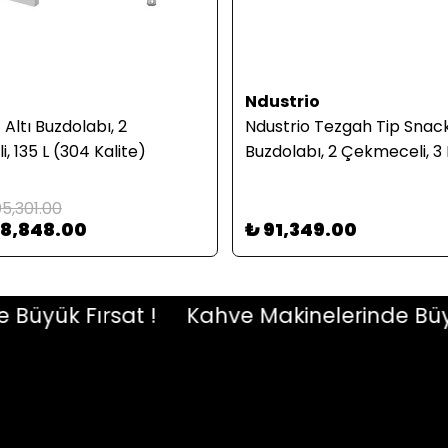
Ndustrio
Altı Buzdolabı, 2
Ndustrio Tezgah Tip Snac
 135 L (304 Kalite)
Buzdolabı, 2 Çekmeceli, 3 
05,301.00
88,848.00
₺ 91,349.00
yük Fırsat !
Kahve Makinelerinde Büyük F