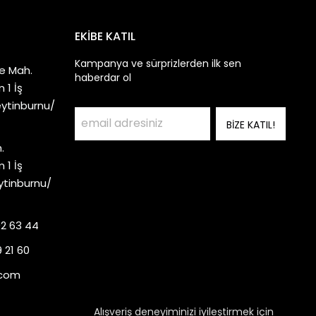
EKİBE KATIL
Kampanya ve sürprizlerden ilk sen
e Mah.
haberdar ol
 1 İş
eytinburnu/
BİZE KATIL!
.
 1 İş
ytinburnu/
92 63 44
 21 60
.com
Alışveriş deneyiminizi iyileştirmek için