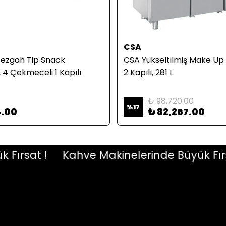
CSA
Tezgah Tip Snack
CSA Yükseltilmiş Make Up 
 4 Çekmeceli 1 Kapılı
2 Kapılı, 281 L
₺ 98,720.00
%
17
4.00
₺ 82,267.00
rsat !
Kahve Makinelerinde Büyük Fırsat 