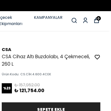
İçecek
KAMPANYALAR
0
Ekipmanları
CSA
CSA Cihaz Altı Buzdolabı, 4 Çekmeceli,
260 L
Ürün Kodu
:
CS.CİH.4.600.4CEK
₺ 157,952.00
%
23
₺ 121,754.00
SEPETE EKLE