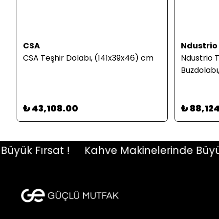
CSA
Ndustrio
CSA Teşhir Dolabı, (141x39x46) cm
Ndustrio 
Buzdolabı,
₺ 43,108.00
₺ 88,12
k Fırsat !
Kahve Makinelerinde Büyük Fı