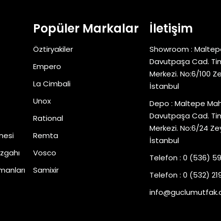
Popüler Markalar
İletişim
Öztiryakiler
Showroom : Maltep
Davutpaşa Cad. Tim
Empero
Merkezi. No:6/100 Z
La Cimbali
İstanbul
Unox
Depo : Maltepe Mah
Davutpaşa Cad. Tim
Rational
Merkezi. No:6/24 Ze
nesi
Remta
İstanbul
zgahı
Vosco
Telefon : 0 (536) 5
manları
Samixir
Telefon : 0 (532) 219
info@guclumutfak