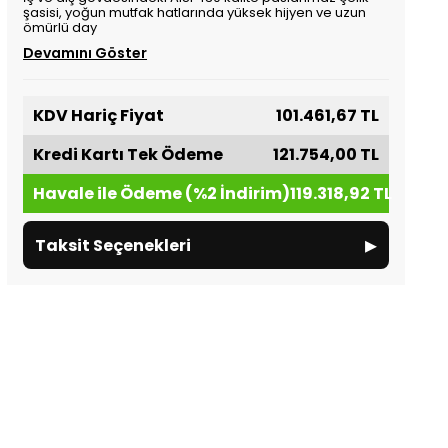
şasisi, yoğun mutfak hatlarında yüksek hijyen ve uzun
ömürlü day
Devamını Göster
KDV Hariç Fiyat
101.461,67 TL
Kredi Kartı Tek Ödeme
121.754,00 TL
Havale ile Ödeme (%2 İndirim)
119.318,92 TL
▸
Taksit Seçenekleri