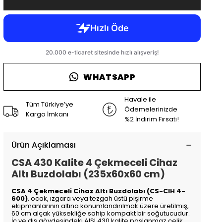
WHATSAPP
Havale ile
Tüm Türkiye’ye
Ödemelerinizde
Kargo İmkanı
%2 İndirim Fırsatı!
Ürün Açıklaması
CSA 430 Kalite 4 Çekmeceli Cihaz
Altı Buzdolabı (235x60x60 cm)
CSA 4 Çekmeceli Cihaz Altı Buzdolabı (CS-CIH 4-
600)
, ocak, ızgara veya tezgah üstü pişirme
ekipmanlarının altına konumlandırılmak üzere üretilmiş,
60 cm alçak yüksekliğe sahip kompakt bir soğutucudur.
İç ve dış gövdesindeki AISI 430 kalite paslanmaz çelik