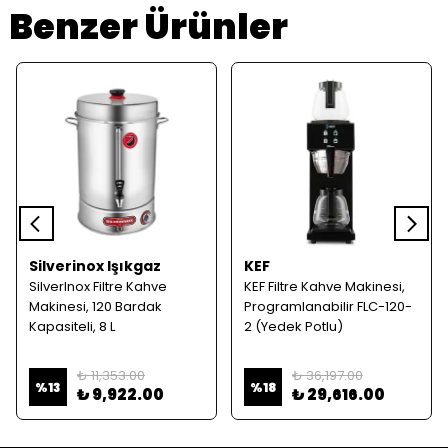
Benzer Ürünler
Silverinox Işıkgaz
KEF
SilverInox Filtre Kahve
KEF Filtre Kahve Makinesi,
Makinesi, 120 Bardak
Programlanabilir FLC-120-
Kapasiteli, 8 L
2 (Yedek Potlu)
₺ 11,353.00
₺ 36,197.00
%
13
%
18
₺ 9,922.00
₺ 29,616.00