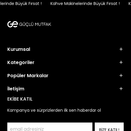
rinde Büyük Fırsat !
Kahve Makinelerinde Büyük Fırsat !
Ka
Kurumsal
Kategoriler
Popüler Markalar
İletişim
EKİBE KATIL
Kampanya ve sürprizlerden ilk sen haberdar ol
BİZE KATIL!