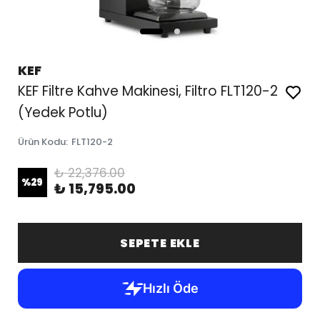
KEF
KEF Filtre Kahve Makinesi, Filtro FLT120-2
(Yedek Potlu)
Ürün Kodu
:
FLT120-2
₺ 22,376.00
%
29
₺ 15,795.00
SEPETE EKLE