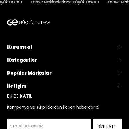
k Fırsat !
Kahve Makinelerinde Büyük Fırsat !
Kahve Makin
Kurumsal
Kategoriler
Popüler Markalar
İletişim
EKİBE KATIL
Kampanya ve sürprizlerden ilk sen haberdar ol
BİZE KATIL!