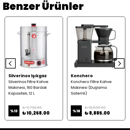
Benzer Ürünler
Silverinox Işıkgaz
Konchero
SilverInox Filtre Kahve
Konchero Filtre Kahve
Makinesi, 160 Bardak
Makinesi (Duşlama
Kapasiteli, 12 L
Sistemli)
₺ 11,739.00
₺ 10,530.00
%
13
%
16
₺ 10,258.00
₺ 8,885.00