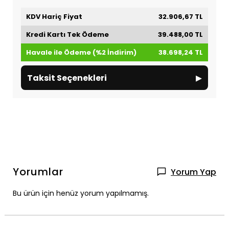
KDV Hariç Fiyat
32.906,67 TL
Kredi Kartı Tek Ödeme
39.488,00 TL
Havale ile Ödeme (%2 İndirim)
38.698,24 TL
▸
Taksit Seçenekleri
Yorumlar
Yorum Yap
Bu ürün için henüz yorum yapılmamış.