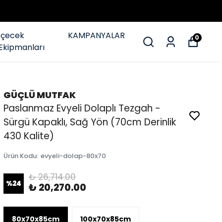
İçecek
KAMPANYALAR
0
Ekipmanları
GÜÇLÜ MUTFAK
Paslanmaz Evyeli Dolaplı Tezgah -
Sürgü Kapaklı, Sağ Yön (70cm Derinlik
430 Kalite)
Ürün Kodu
:
evyeli-dolap-80x70
₺ 26,714.00
%
24
₺ 20,270.00
80x70x85cm
100x70x85cm