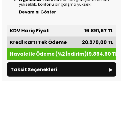
yükseklik, konforlu bir çalışma yüksekl
Devamını Göster
KDV Hariç Fiyat
16.891,67 TL
Kredi Kartı Tek Ödeme
20.270,00 TL
Havale ile Ödeme (%2 İndirim)
19.864,60 TL
▸
Taksit Seçenekleri