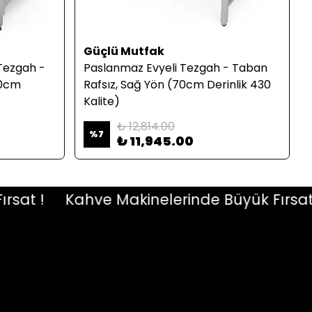
Güçlü Mutfak
Tezgah -
Paslanmaz Evyeli Tezgah - Taban
60cm
Rafsız, Sağ Yön (70cm Derinlik 430
Kalite)
₺ 12,814.00
%
7
₺ 11,945.00
 !
Kahve Makinelerinde Büyük Fırsat !