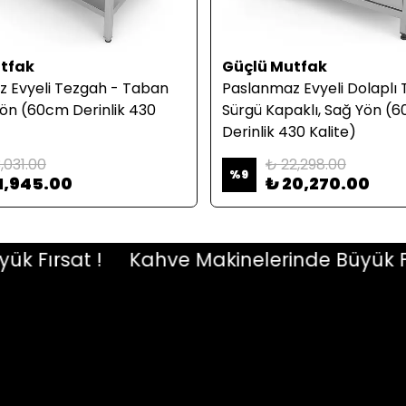
tfak
Güçlü Mutfak
 Evyeli Tezgah - Taban
Paslanmaz Evyeli Dolaplı 
 Yön (60cm Derinlik 430
Sürgü Kapaklı, Sağ Yön (
Derinlik 430 Kalite)
,031.00
₺ 22,298.00
%
9
1,945.00
₺ 20,270.00
ırsat !
Kahve Makinelerinde Büyük Fırsat