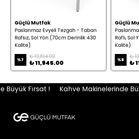
Güçlü Mutfak
Güçlü Mu
Paslanmaz Evyeli Tezgah - Taban
Paslanmaz
Rafsız, Sol Yön (70cm Derinlik 430
Raflı, Sol
Kalite)
Kalite)
₺ 12,814.00
₺ 13
%
7
%
8
₺ 11,945.00
₺ 1
ük Fırsat !
Kahve Makinelerinde Büyük F