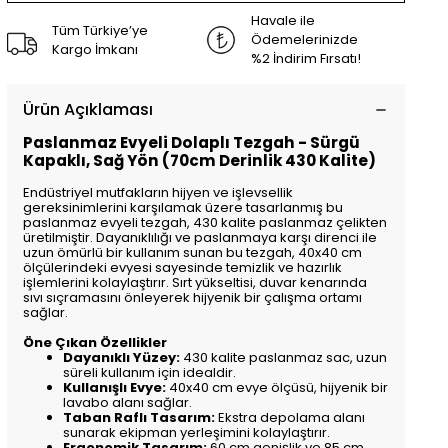
Havale ile
Tüm Türkiye’ye
Ödemelerinizde
Kargo İmkanı
%2 İndirim Fırsatı!
Ürün Açıklaması
Paslanmaz Evyeli Dolaplı Tezgah - Sürgü
Kapaklı, Sağ Yön (70cm Derinlik 430 Kalite)
Endüstriyel mutfakların hijyen ve işlevsellik
gereksinimlerini karşılamak üzere tasarlanmış bu
paslanmaz evyeli tezgah, 430 kalite paslanmaz çelikten
üretilmiştir. Dayanıklılığı ve paslanmaya karşı direnci ile
uzun ömürlü bir kullanım sunan bu tezgah, 40x40 cm
ölçülerindeki evyesi sayesinde temizlik ve hazırlık
işlemlerini kolaylaştırır. Sırt yükseltisi, duvar kenarında
sıvı sıçramasını önleyerek hijyenik bir çalışma ortamı
sağlar.
Öne Çıkan Özellikler
Dayanıklı Yüzey:
430 kalite paslanmaz sac, uzun
süreli kullanım için idealdir.
Kullanışlı Evye:
40x40 cm evye ölçüsü, hijyenik bir
lavabo alanı sağlar.
Taban Raflı Tasarım:
Ekstra depolama alanı
sunarak ekipman yerleşimini kolaylaştırır.
Ergonomik Tasarım:
60 cm genişlik ve 85 cm