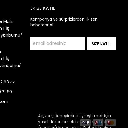
EKİBE KATIL
Kampanya ve sürprizlerden ilk sen
e Mah.
haberdar ol
 1 İş
eytinburnu/
BİZE KATIL!
.
 1 İş
ytinburnu/
92 63 44
 21 60
.com
Alışveriş deneyiminizi iyileştirmek için
yasal düzenlemelere uygun çerezler
(cookies) kullanıyoruz. Detaylı bilgiye