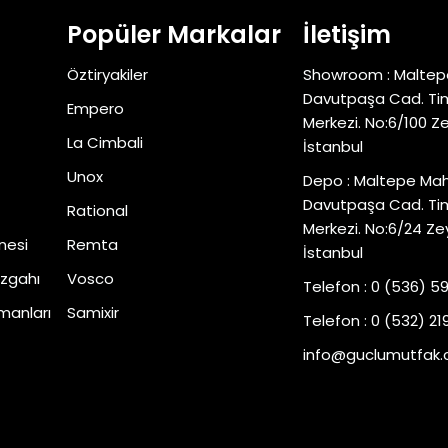
Popüler Markalar
İletişim
Öztiryakiler
Showroom : Maltep
Davutpaşa Cad. Tim
Empero
Merkezi. No:6/100 Z
La Cimbali
İstanbul
Unox
Depo : Maltepe Mah
Davutpaşa Cad. Tim
Rational
Merkezi. No:6/24 Ze
nesi
Remta
İstanbul
zgahı
Vosco
Telefon : 0 (536) 5
manları
Samixir
Telefon : 0 (532) 219
info@guclumutfak