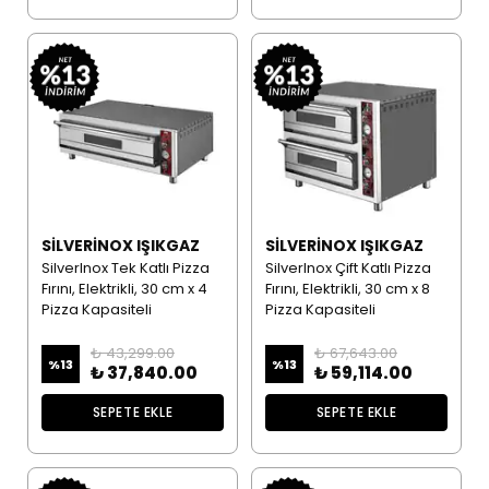
SILVERINOX IŞIKGAZ
SILVERINOX IŞIKGAZ
SilverInox Tek Katlı Pizza
SilverInox Çift Katlı Pizza
Fırını, Elektrikli, 30 cm x 4
Fırını, Elektrikli, 30 cm x 8
Pizza Kapasiteli
Pizza Kapasiteli
₺ 43,299.00
₺ 67,643.00
%
13
%
13
₺ 37,840.00
₺ 59,114.00
SEPETE EKLE
SEPETE EKLE