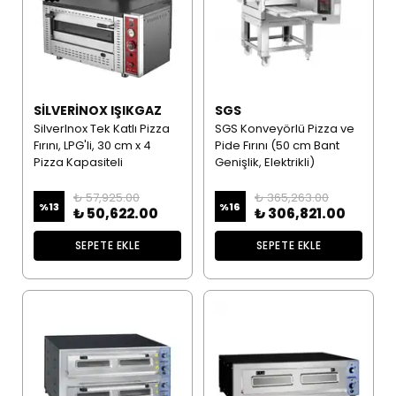
SILVERINOX IŞIKGAZ
SGS
SilverInox Tek Katlı Pizza
SGS Konveyörlü Pizza ve
Fırını, LPG'li, 30 cm x 4
Pide Fırını (50 cm Bant
Pizza Kapasiteli
Genişlik, Elektrikli)
₺ 57,925.00
₺ 365,263.00
%
13
%
16
₺ 50,622.00
₺ 306,821.00
SEPETE EKLE
SEPETE EKLE