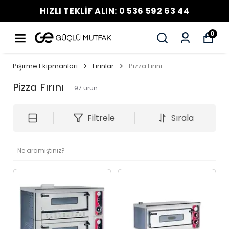
HIZLI TEKLİF ALIN: 0 536 592 63 44
0
Pişirme Ekipmanları
Fırınlar
Pizza Fırını
Pizza Fırını
97
ürün
Filtrele
Sırala