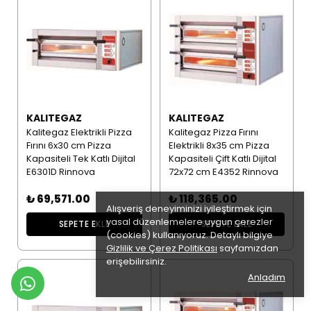
KALITEGAZ
KALITEGAZ
Kalitegaz Elektrikli Pizza
Kalitegaz Pizza Fırını
Fırını 6x30 cm Pizza
Elektrikli 8x35 cm Pizza
Kapasiteli Tek Katlı Dijital
Kapasiteli Çift Katlı Dijital
E6301D Rinnova
72x72 cm E4352 Rinnova
₺ 69,571.00
₺ 118,365.00
Alışveriş deneyiminizi iyileştirmek için
yasal düzenlemelere uygun çerezler
SEPETE EKLE
SEPETE EKLE
(cookies) kullanıyoruz. Detaylı bilgiye
Gizlilik ve Çerez Politikası
sayfamızdan
erişebilirsiniz.
Anladım