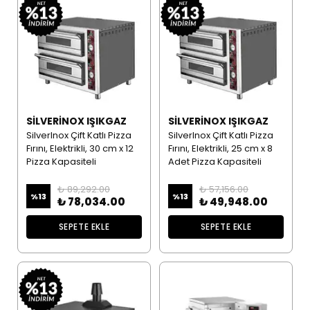
SILVERINOX IŞIKGAZ
SILVERINOX IŞIKGAZ
SilverInox Çift Katlı Pizza
SilverInox Çift Katlı Pizza
Fırını, Elektrikli, 30 cm x 12
Fırını, Elektrikli, 25 cm x 8
Pizza Kapasiteli
Adet Pizza Kapasiteli
₺ 89,292.00
₺ 57,156.00
%
13
%
13
₺ 78,034.00
₺ 49,948.00
SEPETE EKLE
SEPETE EKLE