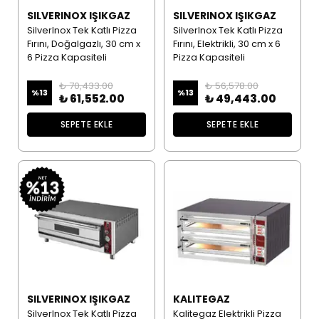
SILVERINOX IŞIKGAZ
SILVERINOX IŞIKGAZ
SilverInox Tek Katlı Pizza
SilverInox Tek Katlı Pizza
Fırını, Doğalgazlı, 30 cm x
Fırını, Elektrikli, 30 cm x 6
6 Pizza Kapasiteli
Pizza Kapasiteli
₺ 70,433.00
₺ 56,578.00
%
13
%
13
₺ 61,552.00
₺ 49,443.00
SEPETE EKLE
SEPETE EKLE
SILVERINOX IŞIKGAZ
KALITEGAZ
SilverInox Tek Katlı Pizza
Kalitegaz Elektrikli Pizza