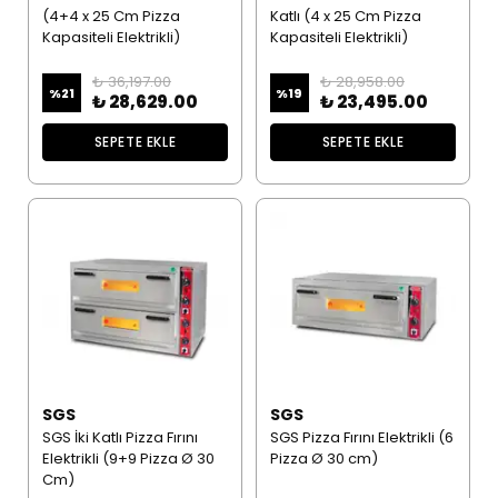
(4+4 x 25 Cm Pizza
Katlı (4 x 25 Cm Pizza
Kapasiteli Elektrikli)
Kapasiteli Elektrikli)
₺ 36,197.00
₺ 28,958.00
%
21
%
19
₺ 28,629.00
₺ 23,495.00
SEPETE EKLE
SEPETE EKLE
SGS
SGS
SGS İki Katlı Pizza Fırını
SGS Pizza Fırını Elektrikli (6
Elektrikli (9+9 Pizza Ø 30
Pizza Ø 30 cm)
Cm)