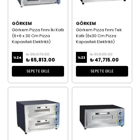
GÖRKEM
GÖRKEM
Görkem Pizza Fırını İki Katlı
Görkem Pizza Fırını Tek
(6+6 x 30 Cm Pizza
Katlı (6x30 Cm Pizza
Kapasiteli Elektrikli)
Kapasiteli Elektrikli)
₺ 86,873.00
₺ 61,535.00
%
24
%
22
₺ 65,813.00
₺ 47,715.00
SEPETE EKLE
SEPETE EKLE