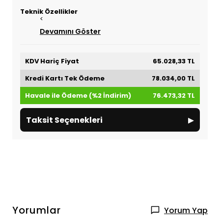
Teknik Özellikler
<
Devamını Göster
KDV Hariç Fiyat
65.028,33 TL
Kredi Kartı Tek Ödeme
78.034,00 TL
Havale ile Ödeme (%2 İndirim)
76.473,32 TL
▸
Taksit Seçenekleri
Yorumlar
Yorum Yap