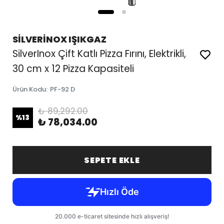
SİLVERİNOX IŞIKGAZ
SilverInox Çift Katlı Pizza Fırını, Elektrikli,
30 cm x 12 Pizza Kapasiteli
Ürün Kodu
:
PF-92 D
₺ 89,292.00
%
13
₺ 78,034.00
SEPETE EKLE