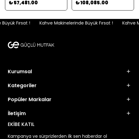
₺ 57,481.00
₺ 108,085.00
üyük Fırsat !
Kahve Makinelerinde Büyük Fırsat !
Kahve Ma
Kurumsal
Kategoriler
Popüler Markalar
İletişim
EKİBE KATIL
Kampanya ve sürprizlerden ilk sen haberdar ol