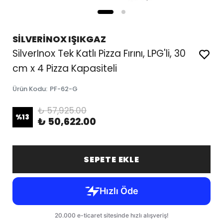
SİLVERİNOX IŞIKGAZ
SilverInox Tek Katlı Pizza Fırını, LPG'li, 30
cm x 4 Pizza Kapasiteli
Ürün Kodu
:
PF-62-G
₺ 57,925.00
%
13
₺ 50,622.00
SEPETE EKLE