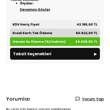
Ölçüler:
Devamını Göster
KDV Hariç Fiyat
42.185,00 TL
Kredi Kartı Tek Ödeme
50.622,00 TL
Havale ile Ödeme (%2 İndirim)
49.609,56 TL
▸
Taksit Seçenekleri
Yorumlar
Yorum Yap
Bu ürün için henüz yorum yapılmamış.