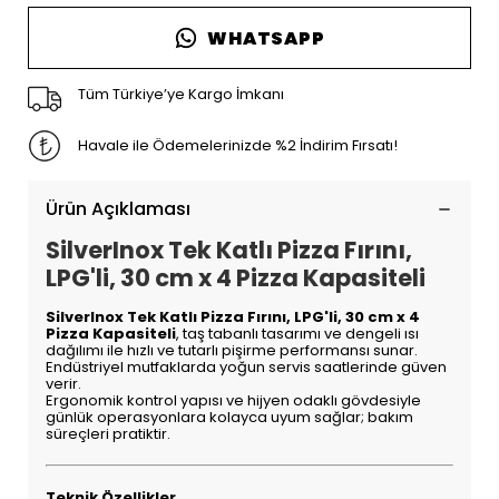
WHATSAPP
Tüm Türkiye’ye Kargo İmkanı
Havale ile Ödemelerinizde %2 İndirim Fırsatı!
Ürün Açıklaması
SilverInox Tek Katlı Pizza Fırını,
LPG'li, 30 cm x 4 Pizza Kapasiteli
SilverInox Tek Katlı Pizza Fırını, LPG'li, 30 cm x 4
Pizza Kapasiteli
, taş tabanlı tasarımı ve dengeli ısı
dağılımı ile hızlı ve tutarlı pişirme performansı sunar.
Endüstriyel mutfaklarda yoğun servis saatlerinde güven
verir.
Ergonomik kontrol yapısı ve hijyen odaklı gövdesiyle
günlük operasyonlara kolayca uyum sağlar; bakım
süreçleri pratiktir.
Teknik Özellikler