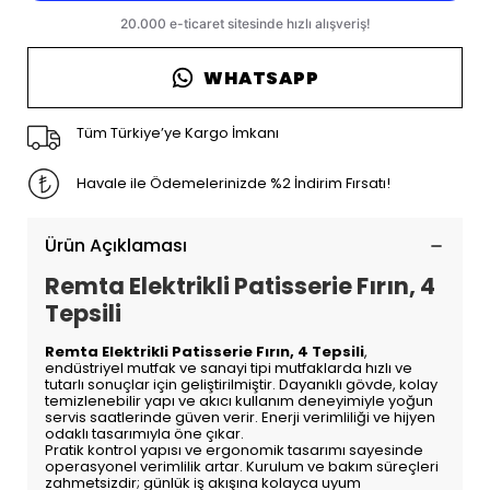
WHATSAPP
Tüm Türkiye’ye Kargo İmkanı
Havale ile Ödemelerinizde %2 İndirim Fırsatı!
Ürün Açıklaması
Remta Elektrikli Patisserie Fırın, 4
Tepsili
Remta Elektrikli Patisserie Fırın, 4 Tepsili
,
endüstriyel mutfak ve sanayi tipi mutfaklarda hızlı ve
tutarlı sonuçlar için geliştirilmiştir. Dayanıklı gövde, kolay
temizlenebilir yapı ve akıcı kullanım deneyimiyle yoğun
servis saatlerinde güven verir. Enerji verimliliği ve hijyen
odaklı tasarımıyla öne çıkar.
Pratik kontrol yapısı ve ergonomik tasarımı sayesinde
operasyonel verimlilik artar. Kurulum ve bakım süreçleri
zahmetsizdir; günlük iş akışına kolayca uyum