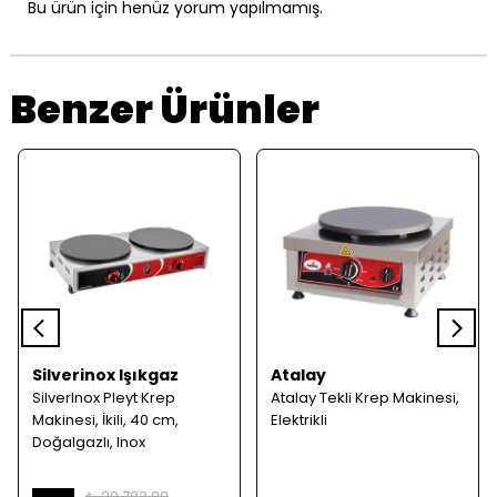
Bu ürün için henüz yorum yapılmamış.
Benzer Ürünler
Silverinox Işıkgaz
Atalay
SilverInox Pleyt Krep
Atalay Tekli Krep Makinesi,
Makinesi, İkili, 40 cm,
Elektrikli
Doğalgazlı, Inox
₺ 20,783.00