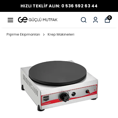
HIZLI TEKLİF ALIN: 0 536 592 63 44
0
Pişirme Ekipmanları
Krep Makineleri