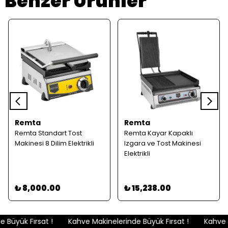
Benzer Ürünler
Remta
Remta
Remta Standart Tost
Remta Kayar Kapaklı
Makinesi 8 Dilim Elektrikli
Izgara ve Tost Makinesi
Elektrikli
₺ 8,000.00
₺ 15,238.00
Büyük Fırsat !
Kahve Makinelerinde Büyük Fırsat !
Kahve Ma