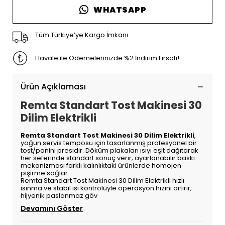
WHATSAPP
Tüm Türkiye’ye Kargo İmkanı
Havale ile Ödemelerinizde %2 İndirim Fırsatı!
Ürün Açıklaması
Remta Standart Tost Makinesi 30
Dilim Elektrikli
Remta Standart Tost Makinesi 30 Dilim Elektrikli
,
yoğun servis temposu için tasarlanmış profesyonel bir
tost/panini presidir. Döküm plakaları ısıyı eşit dağıtarak
her seferinde standart sonuç verir; ayarlanabilir baskı
mekanizması farklı kalınlıktaki ürünlerde homojen
pişirme sağlar.
Remta Standart Tost Makinesi 30 Dilim Elektrikli hızlı
ısınma ve stabil ısı kontrolüyle operasyon hızını artırır;
hijyenik paslanmaz göv
Devamını Göster