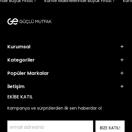
de Büyük Fırsat !
Kahve Makinelerinde Büyük Fırsat !
Kahve
Kurumsal
Kategoriler
Popüler Markalar
İletişim
EKİBE KATIL
Kampanya ve sürprizlerden ilk sen haberdar ol
BİZE KATIL!