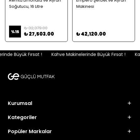
Remta Limonata ve Ayran
Empero Şerbet ve Ayran
Soğutucu, 16 Litre
Makinesi
₺ 32,379.00
%
15
₺ 27,503.00
₺ 42,120.00
nde Büyük Fırsat !
Kahve Makinelerinde Büyük Fırsat !
Kah
Kurumsal
Kategoriler
Popüler Markalar