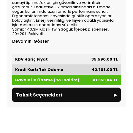
sanayi tipi mutfaklar için güvenilir ve verimli bir
çözümdür. Endüstriyel Ekipman sınıfındaki bu model,
yoğun kullanımda uzun ömürlü performans sunar.
Ergonomik tasarımı sayesinde günlük operasyonları
kolaylaştırır. Enerji verimliliği ve hijyen odaklı yapısıyla
işletmelerin standartlarını yükseltir.
Samixir 40.SM Klasik Twin Soğuk İçecek Dispenseri,
20+20 L, Fıskiyeli
Devamını Göster
KDV Hariç Fiyat
35.590,00 TL
Kredi Kartı Tek Ödeme
42.708,00 TL
Havale ile Ödeme (%2 İndirim)
41.853,84 TL
▸
Taksit Seçenekleri