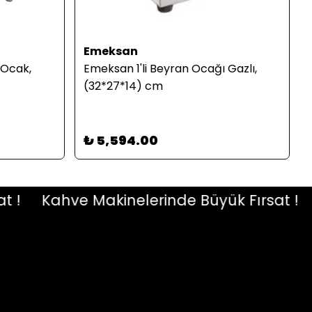
Emeksan
 Ocak,
Emeksan 1'li Beyran Ocağı Gazlı,
(32*27*14) cm
₺ 5,594.00
Kahve Makinelerinde Büyük Fırsat !
Ka