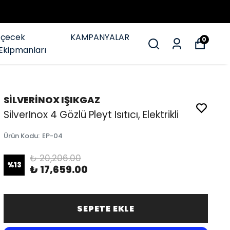
İçecek
KAMPANYALAR
0
Ekipmanları
SİLVERİNOX IŞIKGAZ
SilverInox 4 Gözlü Pleyt Isıtıcı, Elektrikli
Ürün Kodu
:
EP-04
₺ 20,206.00
%
13
₺ 17,659.00
SEPETE EKLE