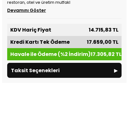
restoran, otel ve üretim mutfakl
Devamını Göster
KDV Hariç Fiyat
14.715,83 TL
Kredi Kartı Tek Ödeme
17.659,00 TL
Havale ile Ödeme (%2 İndirim)
17.305,82 TL
▸
Taksit Seçenekleri