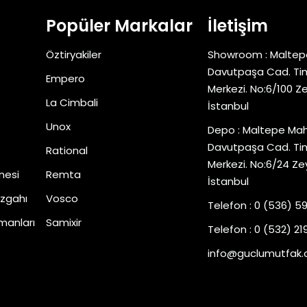
Popüler Markalar
İletişim
Öztiryakiler
Showroom : Maltep
Davutpaşa Cad. Tim
Empero
Merkezi. No:6/100 Z
La Cimbali
İstanbul
Unox
Depo : Maltepe Mah
Davutpaşa Cad. Tim
Rational
Merkezi. No:6/24 Ze
nesi
Remta
İstanbul
zgahı
Vosco
Telefon : 0 (536) 5
manları
Samixir
Telefon : 0 (532) 219
info@guclumutfak