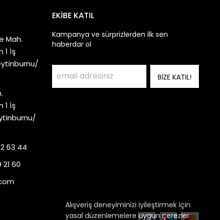
EKİBE KATIL
Kampanya ve sürprizlerden ilk sen
e Mah.
haberdar ol
 1 İş
eytinburnu/
BİZE KATIL!
.
 1 İş
ytinburnu/
92 63 44
 21 60
.com
Alışveriş deneyiminizi iyileştirmek için
yasal düzenlemelere uygun çerezler