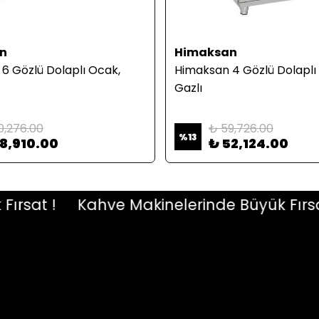
n
Himaksan
6 Gözlü Dolaplı Ocak,
Himaksan 4 Gözlü Dolaplı
Gazlı
0,276.00
₺ 59,726.00
%
13
78,910.00
₺ 52,124.00
at !
Kahve Makinelerinde Büyük Fırsat !