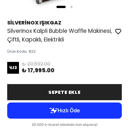
SİLVERİNOX IŞIKGAZ
SilverInox Kalpli Bubble Waffle Makinesi,
Çiftli, Kapaklı, Elektrikli
Ürün Kodu
:
B22
₺ 20,592.00
%
13
₺ 17,995.00
SEPETE EKLE