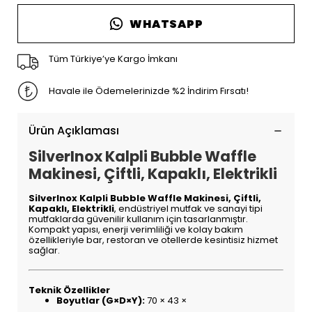
WHATSAPP
Tüm Türkiye’ye Kargo İmkanı
Havale ile Ödemelerinizde %2 İndirim Fırsatı!
Ürün Açıklaması
SilverInox Kalpli Bubble Waffle
Makinesi, Çiftli, Kapaklı, Elektrikli
SilverInox Kalpli Bubble Waffle Makinesi, Çiftli,
Kapaklı, Elektrikli
, endüstriyel mutfak ve sanayi tipi
mutfaklarda güvenilir kullanım için tasarlanmıştır.
Kompakt yapısı, enerji verimliliği ve kolay bakım
özellikleriyle bar, restoran ve otellerde kesintisiz hizmet
sağlar.
Teknik Özellikler
Boyutlar (G×D×Y):
70 × 43 ×