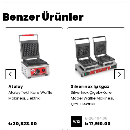
Benzer Ürünler
Atalay
Silverinox Işıkgaz
Atalay Tekli Kare Waffle
SilverInox Çiçek+Kare
Makinesi, Elektrikli
Model Waffle Makinesi,
Çiftli, Elektrikli
₺ 20,494.00
%
13
₺ 20,828.00
₺ 17,910.00