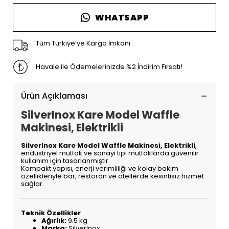
WHATSAPP
Tüm Türkiye’ye Kargo İmkanı
Havale ile Ödemelerinizde %2 İndirim Fırsatı!
Ürün Açıklaması
SilverInox Kare Model Waffle
Makinesi, Elektrikli
SilverInox Kare Model Waffle Makinesi, Elektrikli
,
endüstriyel mutfak ve sanayi tipi mutfaklarda güvenilir
kullanım için tasarlanmıştır.
Kompakt yapısı, enerji verimliliği ve kolay bakım
özellikleriyle bar, restoran ve otellerde kesintisiz hizmet
sağlar.
Teknik Özellikler
Ağırlık:
9.5 kg
Marka:
SilverInox