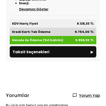
Enerji:
Devamını Göster
KDV Hariç Fiyat
8.128,33 TL
Kredi Kartı Tek Ödeme
9.754,00 TL
Havale ile Ödeme (%2 İndirim)
9.558,92 TL
▸
Taksit Seçenekleri
Yorumlar
Yorum Yap
Bu ürün için henüz yorum yapılmamış.