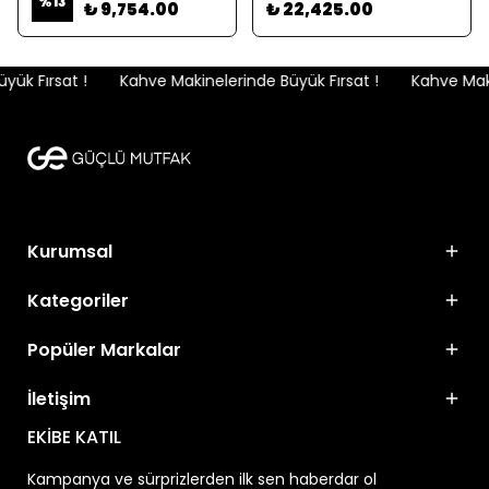
%
13
₺ 9,754.00
₺ 22,425.00
ük Fırsat !
Kahve Makinelerinde Büyük Fırsat !
Kahve Makin
Kurumsal
Kategoriler
Popüler Markalar
İletişim
EKİBE KATIL
Kampanya ve sürprizlerden ilk sen haberdar ol