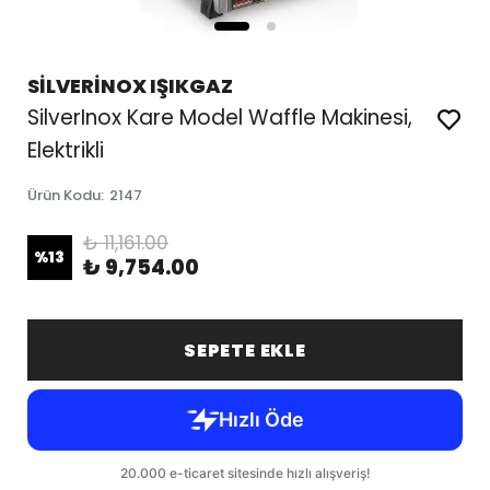
SİLVERİNOX IŞIKGAZ
SilverInox Kare Model Waffle Makinesi,
Elektrikli
Ürün Kodu
:
2147
₺ 11,161.00
%
13
₺ 9,754.00
SEPETE EKLE