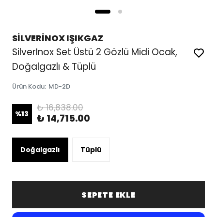
SİLVERİNOX IŞIKGAZ
SilverInox Set Üstü 2 Gözlü Midi Ocak,
Doğalgazlı & Tüplü
Ürün Kodu
:
MD-2D
₺ 16,838.00
%
13
₺ 14,715.00
Doğalgazlı
Tüplü
SEPETE EKLE