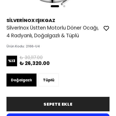
SİLVERİNOX IŞIKGAZ
SilverInox Üstten Motorlu Döner Ocağı,
4 Radyanlı, Doğalgazlı & Tüplü
Ürün Kodu
:
2166-U4
₺ 30,117.00
%
13
₺ 26,320.00
Doğalgazlı
Tüplü
SEPETE EKLE