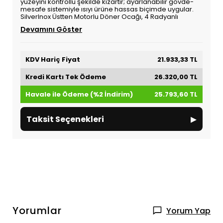
yüzeyini kontrollü şekilde kızartır; ayarlanabilir gövde-
mesafe sistemiyle ısıyı ürüne hassas biçimde uygular.
SilverInox Üstten Motorlu Döner Ocağı, 4 Radyanlı
Devamını Göster
KDV Hariç Fiyat
21.933,33 TL
Kredi Kartı Tek Ödeme
26.320,00 TL
Havale ile Ödeme (%2 İndirim)
25.793,60 TL
▸
Taksit Seçenekleri
Yorumlar
Yorum Yap