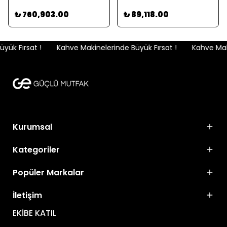
₺ 760,903.00
₺ 89,118.00
ük Fırsat !
Kahve Makinelerinde Büyük Fırsat !
Kahve Makin
Kurumsal
Kategoriler
Popüler Markalar
İletişim
EKİBE KATIL