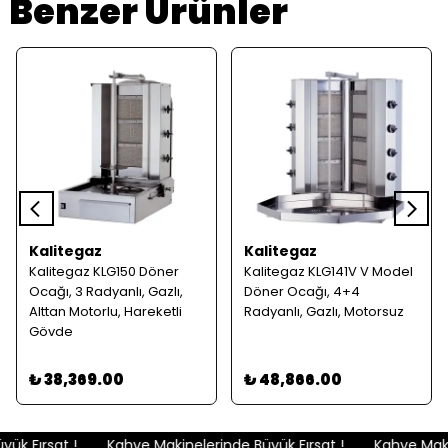
Benzer Ürünler
Kalitegaz
Kalitegaz
Kalitegaz KLG150 Döner
Kalitegaz KLG141V V Model
Ocağı, 3 Radyanlı, Gazlı,
Döner Ocağı, 4+4
Alttan Motorlu, Hareketli
Radyanlı, Gazlı, Motorsuz
Gövde
₺ 38,369.00
₺ 48,866.00
k Fırsat !
Kahve Makinelerinde Büyük Fırsat !
Kahve Makin