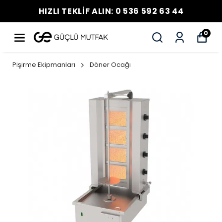
HIZLI TEKLİF ALIN: 0 536 592 63 44
0
Pişirme Ekipmanları
Döner Ocağı