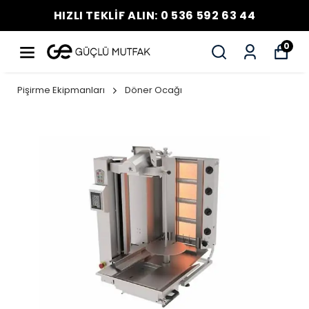
HIZLI TEKLİF ALIN: 0 536 592 63 44
0
Pişirme Ekipmanları
Döner Ocağı