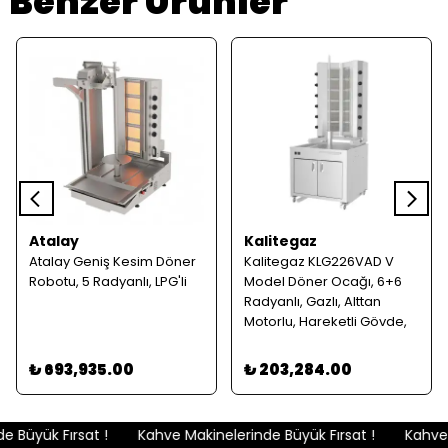
Benzer Ürünler
Atalay
Kalitegaz
Atalay Geniş Kesim Döner
Kalitegaz KLG226VAD V
Robotu, 5 Radyanlı, LPG'li
Model Döner Ocağı, 6+6
Radyanlı, Gazlı, Alttan
Motorlu, Hareketli Gövde,
Dolaplı
₺ 693,935.00
₺ 203,284.00
 Büyük Fırsat !
Kahve Makinelerinde Büyük Fırsat !
Kahve M