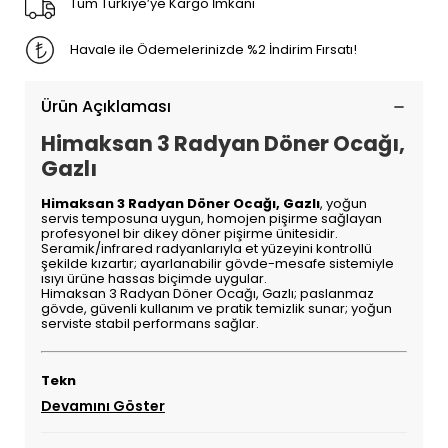
Tüm Türkiye’ye Kargo İmkanı
Havale ile Ödemelerinizde %2 İndirim Fırsatı!
Ürün Açıklaması
Himaksan 3 Radyan Döner Ocağı,
Gazlı
Himaksan 3 Radyan Döner Ocağı, Gazlı
, yoğun
servis temposuna uygun, homojen pişirme sağlayan
profesyonel bir dikey döner pişirme ünitesidir.
Seramik/infrared radyanlarıyla et yüzeyini kontrollü
şekilde kızartır; ayarlanabilir gövde-mesafe sistemiyle
ısıyı ürüne hassas biçimde uygular.
Himaksan 3 Radyan Döner Ocağı, Gazlı; paslanmaz
gövde, güvenli kullanım ve pratik temizlik sunar; yoğun
serviste stabil performans sağlar.
Tekn
Devamını Göster