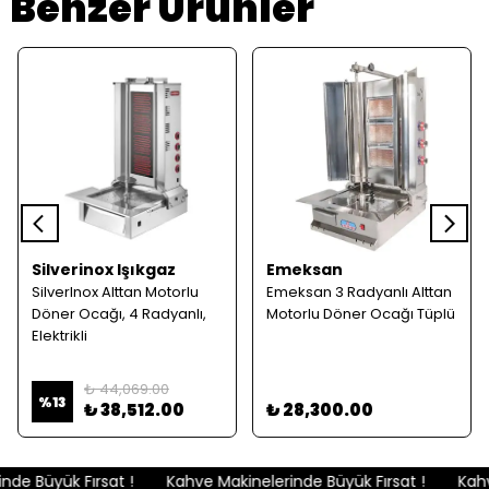
Benzer Ürünler
Silverinox Işıkgaz
Emeksan
SilverInox Alttan Motorlu
Emeksan 3 Radyanlı Alttan
Döner Ocağı, 4 Radyanlı,
Motorlu Döner Ocağı Tüplü
Elektrikli
₺ 44,069.00
%
13
₺ 38,512.00
₺ 28,300.00
de Büyük Fırsat !
Kahve Makinelerinde Büyük Fırsat !
Kahve