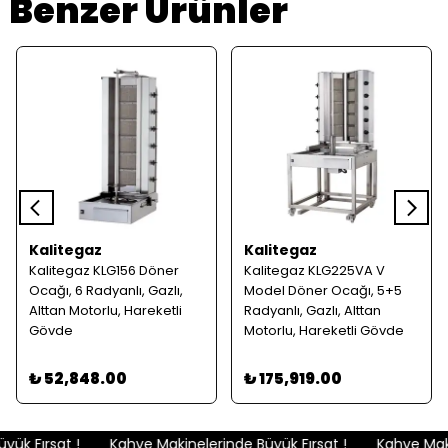
Benzer Ürünler
Kalitegaz
Kalitegaz
Kalitegaz KLG156 Döner
Kalitegaz KLG225VA V
Ocağı, 6 Radyanlı, Gazlı,
Model Döner Ocağı, 5+5
Alttan Motorlu, Hareketli
Radyanlı, Gazlı, Alttan
Gövde
Motorlu, Hareketli Gövde
₺ 52,848.00
₺ 175,919.00
ük Fırsat !
Kahve Makinelerinde Büyük Fırsat !
Kahve Makin