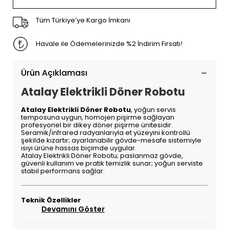
Tüm Türkiye’ye Kargo İmkanı
Havale ile Ödemelerinizde %2 İndirim Fırsatı!
Ürün Açıklaması
Atalay Elektrikli Döner Robotu
Atalay Elektrikli Döner Robotu
, yoğun servis
temposuna uygun, homojen pişirme sağlayan
profesyonel bir dikey döner pişirme ünitesidir.
Seramik/infrared radyanlarıyla et yüzeyini kontrollü
şekilde kızartır; ayarlanabilir gövde-mesafe sistemiyle
ısıyı ürüne hassas biçimde uygular.
Atalay Elektrikli Döner Robotu; paslanmaz gövde,
güvenli kullanım ve pratik temizlik sunar; yoğun serviste
stabil performans sağlar.
Teknik Özellikler
Devamını Göster