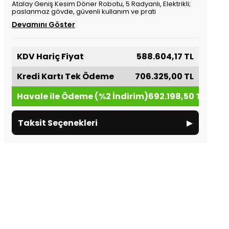
Atalay Geniş Kesim Döner Robotu, 5 Radyanlı, Elektrikli;
paslanmaz gövde, güvenli kullanım ve prati
Devamını Göster
KDV Hariç Fiyat
588.604,17 TL
Kredi Kartı Tek Ödeme
706.325,00 TL
Havale ile Ödeme (%2 İndirim)
692.198,50 TL
▸
Taksit Seçenekleri