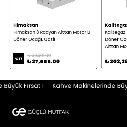
Himaksan
Kalitega
Himaksan 3 Radyan Alttan Motorlu
Kalitega
Döner Ocağı, Gazlı
Döner Oca
Alttan Mo
Dolaplı
₺ 33,301.00
%
17
₺ 27,655.00
₺ 203,2
ük Fırsat !
Kahve Makinelerinde Büyük F