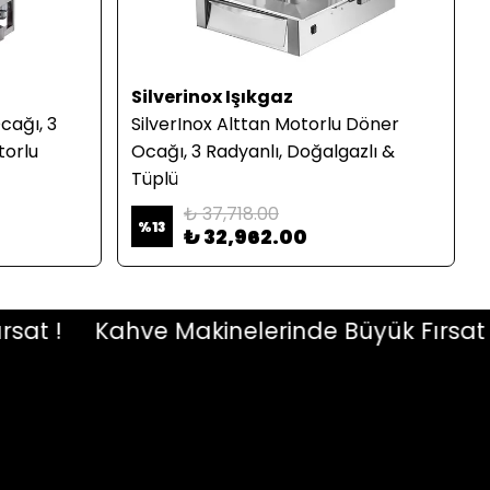
Silverinox Işıkgaz
cağı, 3
SilverInox Alttan Motorlu Döner
torlu
Ocağı, 3 Radyanlı, Doğalgazlı &
Tüplü
₺ 37,718.00
%
13
₺ 32,962.00
 !
Kahve Makinelerinde Büyük Fırsat !