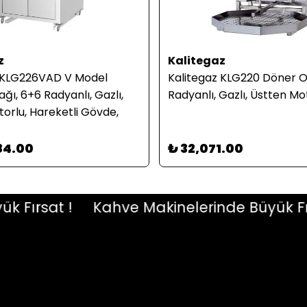
z
Kalitegaz
z KLG226VAD V Model
Kalitegaz KLG220 Döner O
ğı, 6+6 Radyanlı, Gazlı,
Radyanlı, Gazlı, Üstten Mo
torlu, Hareketli Gövde,
84.00
₺ 32,071.00
ırsat !
Kahve Makinelerinde Büyük Fırsat