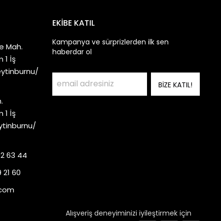
EKİBE KATIL
Kampanya ve sürprizlerden ilk sen
e Mah.
haberdar ol
 1 İş
eytinburnu/
BİZE KATIL!
.
 1 İş
ytinburnu/
92 63 44
 21 60
.com
Alışveriş deneyiminizi iyileştirmek için