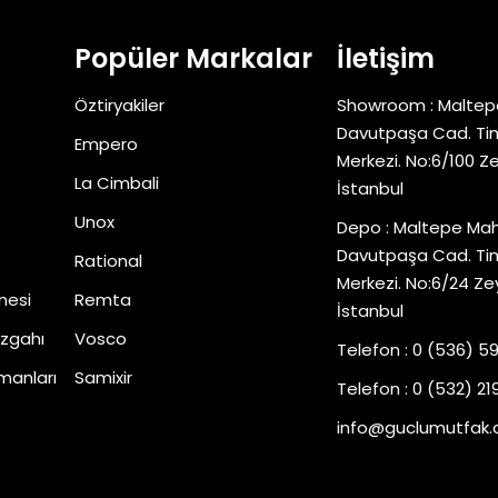
Popüler Markalar
İletişim
Öztiryakiler
Showroom : Maltep
Davutpaşa Cad. Tim
Empero
Merkezi. No:6/100 Z
La Cimbali
İstanbul
Unox
Depo : Maltepe Mah
Davutpaşa Cad. Tim
Rational
Merkezi. No:6/24 Ze
nesi
Remta
İstanbul
zgahı
Vosco
Telefon : 0 (536) 5
manları
Samixir
Telefon : 0 (532) 219
info@guclumutfak