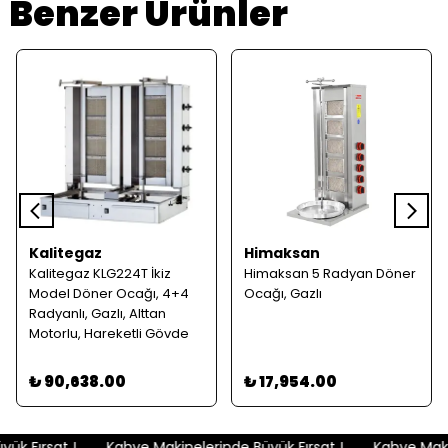
Benzer Ürünler
Kalitegaz
Himaksan
Kalitegaz KLG224T İkiz
Himaksan 5 Radyan Döner
Model Döner Ocağı, 4+4
Ocağı, Gazlı
Radyanlı, Gazlı, Alttan
Motorlu, Hareketli Gövde
₺ 90,638.00
₺ 17,954.00
k Fırsat !
Kahve Makinelerinde Büyük Fırsat !
Kahve Makin