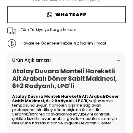
WHATSAPP
Tüm Türkiye’ye Kargo İmkanı
Havale ile Ödemelerinizde %2 İndirim Fırsatı!
Ürün Açıklaması
Atalay Duvara Monteli Hareketli
Alt Arabalı Döner Sabit Makinesi,
6+2 Radyanlı, LPG'li
Atalay Duvara Monteli Hareketli Alt Arabalı Döner
Sabit Makinesi, 6+2 Radyanlı, LPG'li
, yoğun servis
temposuna uygun, homojen pişirme sağlayan
profesyonel bir dikey döner pişirme ünitesidir.
Seramik/infrared radyanlarıyla et yüzeyini kontrollü
şekilde kızartır; ayarlanabilir gövde-mesafe sistemiyle
ısıyı ürüne hassas biçimde uygular.
Devamını Göster