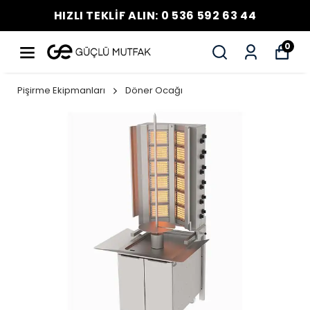
HIZLI TEKLİF ALIN: 0 536 592 63 44
0
Pişirme Ekipmanları
Döner Ocağı