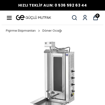
HIZLI TEKLİF ALIN: 0 536 592 63 44
0
Pişirme Ekipmanları
Döner Ocağı