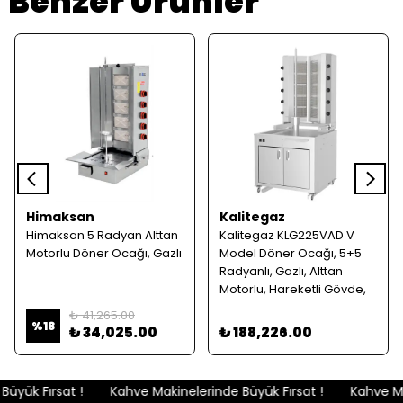
Benzer Ürünler
Himaksan
Kalitegaz
Himaksan 5 Radyan Alttan
Kalitegaz KLG225VAD V
Motorlu Döner Ocağı, Gazlı
Model Döner Ocağı, 5+5
Radyanlı, Gazlı, Alttan
Motorlu, Hareketli Gövde,
Dolaplı
₺ 41,265.00
%
18
₺ 34,025.00
₺ 188,226.00
üyük Fırsat !
Kahve Makinelerinde Büyük Fırsat !
Kahve Mak