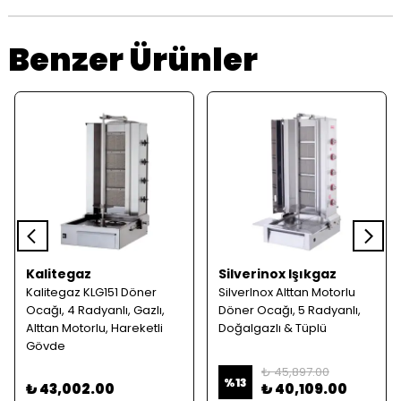
Benzer Ürünler
Kalitegaz
Silverinox Işıkgaz
Kalitegaz KLG151 Döner
SilverInox Alttan Motorlu
Ocağı, 4 Radyanlı, Gazlı,
Döner Ocağı, 5 Radyanlı,
Alttan Motorlu, Hareketli
Doğalgazlı & Tüplü
Gövde
₺ 45,897.00
%
13
₺ 43,002.00
₺ 40,109.00