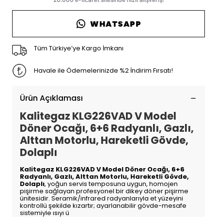
WHATSAPP
Tüm Türkiye’ye Kargo İmkanı
Havale ile Ödemelerinizde %2 İndirim Fırsatı!
Ürün Açıklaması
Kalitegaz KLG226VAD V Model
Döner Ocağı, 6+6 Radyanlı, Gazlı,
Alttan Motorlu, Hareketli Gövde,
Dolaplı
Kalitegaz KLG226VAD V Model Döner Ocağı, 6+6
Radyanlı, Gazlı, Alttan Motorlu, Hareketli Gövde,
Dolaplı
, yoğun servis temposuna uygun, homojen
pişirme sağlayan profesyonel bir dikey döner pişirme
ünitesidir. Seramik/infrared radyanlarıyla et yüzeyini
kontrollü şekilde kızartır; ayarlanabilir gövde-mesafe
sistemiyle ısıyı ü