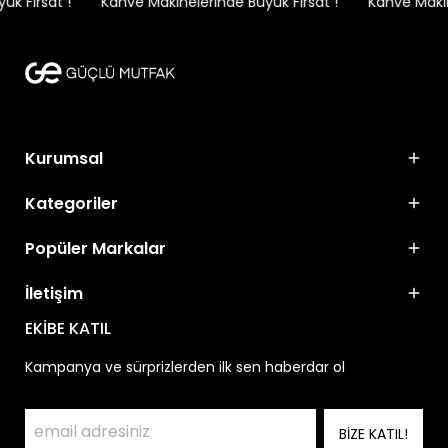
 Fırsat !
Kahve Makinelerinde Büyük Fırsat !
Kahve Makine
Kurumsal
Kategoriler
Popüler Markalar
İletişim
EKİBE KATIL
Kampanya ve sürprizlerden ilk sen haberdar ol
BİZE KATIL!