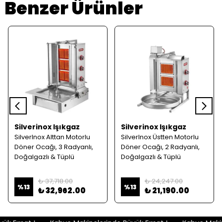
Benzer Ürünler
Silverinox Işıkgaz
Silverinox Işıkgaz
SilverInox Alttan Motorlu
SilverInox Üstten Motorlu
Döner Ocağı, 3 Radyanlı,
Döner Ocağı, 2 Radyanlı,
Doğalgazlı & Tüplü
Doğalgazlı & Tüplü
₺ 37,718.00
₺ 24,247.00
%
13
%
13
₺ 32,962.00
₺ 21,190.00