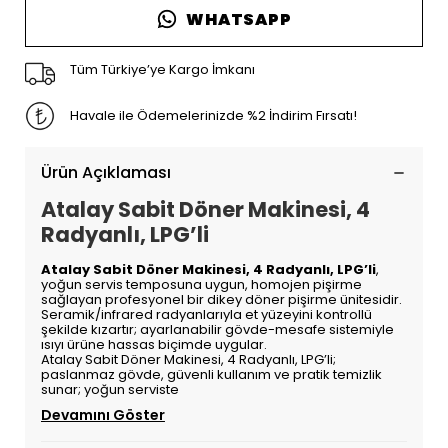
WHATSAPP
Tüm Türkiye’ye Kargo İmkanı
Havale ile Ödemelerinizde %2 İndirim Fırsatı!
Ürün Açıklaması
Atalay Sabit Döner Makinesi, 4
Radyanlı, LPG’li
Atalay Sabit Döner Makinesi, 4 Radyanlı, LPG’li
,
yoğun servis temposuna uygun, homojen pişirme
sağlayan profesyonel bir dikey döner pişirme ünitesidir.
Seramik/infrared radyanlarıyla et yüzeyini kontrollü
şekilde kızartır; ayarlanabilir gövde-mesafe sistemiyle
ısıyı ürüne hassas biçimde uygular.
Atalay Sabit Döner Makinesi, 4 Radyanlı, LPG’li;
paslanmaz gövde, güvenli kullanım ve pratik temizlik
sunar; yoğun serviste
Devamını Göster