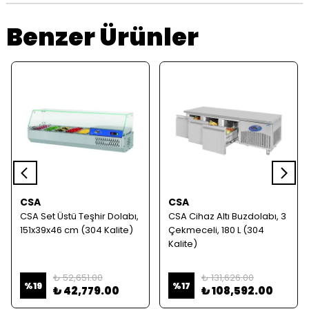
Benzer Ürünler
CSA
CSA
CSA Set Üstü Teşhir Dolabı,
CSA Cihaz Altı Buzdolabı, 3
151x39x46 cm (304 Kalite)
Çekmeceli, 180 L (304
Kalite)
₺ 52,651.00
₺ 131,626.00
%
19
%
17
₺ 42,779.00
₺ 108,592.00