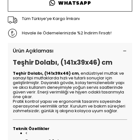
WHATSAPP
Tüm Türkiye’ye Kargo İmkanı
Havale ile Ödemelerinizde %2 İndirim Fırsatı!
Ürün Açıklaması
Teşhir Dolabı, (141x39x46) cm
Teşhir Dolabı, (141x39x46) cm
, endüstriyel mutfak ve
sanayi tipi mutfaklarda hızlı ve tutarlı sonuçlar için
geliştirilmiştir. Dayanıklı gövde, kolay temizlenebilir yapı
ve akıcı kullanım deneyimiyle yoğun servis saatlerinde
güven verir. Enerji verimliliği ve hijyen odaklı tasarımıyla
öne çıkar.
Pratik kontrol yapısı ve ergonomik tasarımı sayesinde
operasyonel verimlilik artar. Kurulum ve bakım süreçleri
zahmetsizdir; günlük iş akışına kolayca uyum sağlar.
Teknik Özellikler
<