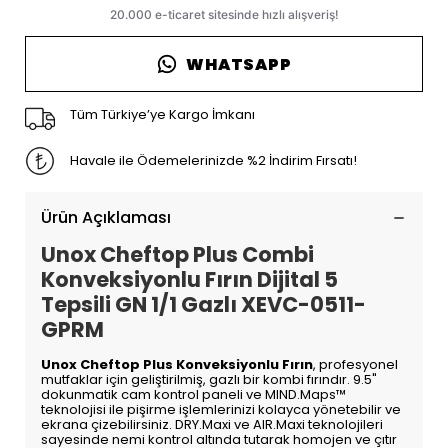
WHATSAPP
Tüm Türkiye’ye Kargo İmkanı
Havale ile Ödemelerinizde %2 İndirim Fırsatı!
Ürün Açıklaması
Unox Cheftop Plus Combi
Konveksiyonlu Fırın Dijital 5
Tepsili GN 1/1 Gazlı XEVC-0511-
GPRM
Unox Cheftop Plus Konveksiyonlu Fırın
, profesyonel
mutfaklar için geliştirilmiş, gazlı bir kombi fırındır. 9.5"
dokunmatik cam kontrol paneli ve MIND.Maps™
teknolojisi ile pişirme işlemlerinizi kolayca yönetebilir ve
ekrana çizebilirsiniz. DRY.Maxi ve AIR.Maxi teknolojileri
sayesinde nemi kontrol altında tutarak homojen ve çıtır