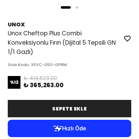
UNOX
Unox Cheftop Plus Combi
Konveksiyonlu Fırın (Dijital 5 Tepsili GN
1/1 Gazlı)
Ürün Kodu
:
XEVC-0511-GPRM
₺ 414,623.00
%
12
₺ 365,263.00
SEPETE EKLE