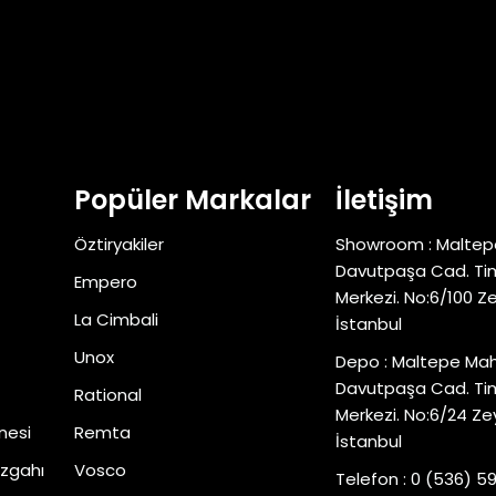
Popüler Markalar
İletişim
Öztiryakiler
Showroom : Maltep
Davutpaşa Cad. Tim
Empero
Merkezi. No:6/100 Z
La Cimbali
İstanbul
Unox
Depo : Maltepe Mah
Davutpaşa Cad. Tim
Rational
Merkezi. No:6/24 Ze
nesi
Remta
İstanbul
zgahı
Vosco
Telefon : 0 (536) 5