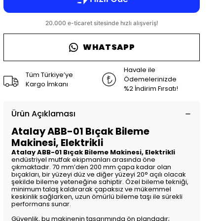
WHATSAPP
Havale ile
Tüm Türkiye’ye
Ödemelerinizde
Kargo İmkanı
%2 İndirim Fırsatı!
Ürün Açıklaması
Atalay ABB-01 Bıçak Bileme
Makinesi, Elektrikli
Atalay ABB-01 Bıçak Bileme Makinesi, Elektrikli
endüstriyel mutfak ekipmanları arasında öne
çıkmaktadır. 70 mm’den 200 mm çapa kadar olan
bıçakları, bir yüzeyi düz ve diğer yüzeyi 20° açılı olacak
şekilde bileme yeteneğine sahiptir. Özel bileme tekniği,
minimum talaş kaldırarak çapaksız ve mükemmel
keskinlik sağlarken, uzun ömürlü bileme taşı ile sürekli
performans sunar.
Güvenlik, bu makinenin tasarımında ön plandadır;