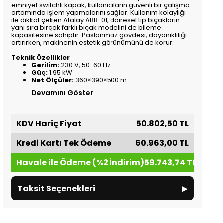
emniyet switchli kapak, kullanıcıların güvenli bir çalışma
ortamında işlem yapmalarını sağlar. Kullanım kolaylığı
ile dikkat çeken Atalay ABB-01, dairesel tip bıçakların
yanı sıra birçok farklı bıçak modelini de bileme
kapasitesine sahiptir. Paslanmaz gövdesi, dayanıklılığı
artırırken, makinenin estetik görünümünü de korur.
Teknik Özellikler
Gerilim:
230 V, 50-60 Hz
Güç:
1.95 kW
Net Ölçüler:
360×390×500 m
Devamını Göster
KDV Hariç Fiyat
50.802,50 TL
Kredi Kartı Tek Ödeme
60.963,00 TL
Havale ile Ödeme (%2 İndirim)
59.743,74 TL
▸
Taksit Seçenekleri