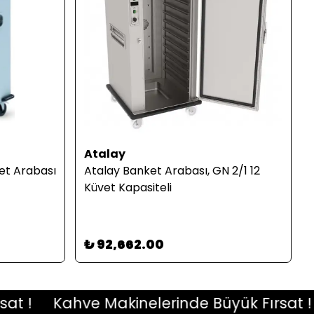
Atalay
et Arabası
Atalay Banket Arabası, GN 2/1 12
Küvet Kapasiteli
₺ 92,662.00
!
Kahve Makinelerinde Büyük Fırsat !