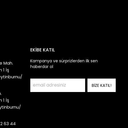
EKİBE KATIL
Kampanya ve sürprizlerden ilk sen
e Mah.
haberdar ol
 1 İş
eytinburnu/
BİZE KATIL!
.
 1 İş
ytinburnu/
92 63 44