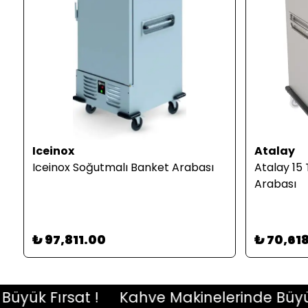
Iceinox
Atalay
Iceinox Soğutmalı Banket Arabası
Atalay 15 
Arabası
₺ 97,811.00
₺ 70,61
k Fırsat !
Kahve Makinelerinde Büyük Fı