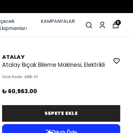
İçecek
KAMPANYALAR
0
Ekipmanları
ATALAY
Atalay Bıçak Bileme Makinesi, Elektrikli
Ürün Kodu
:
ABB-01
₺ 60,963.00
SEPETE EKLE