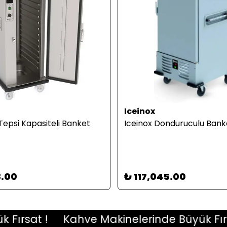
Iceinox
Tepsi Kapasiteli Banket
Iceinox Donduruculu Bank
8.00
₺ 117,045.00
rsat !
Kahve Makinelerinde Büyük Fırsat 