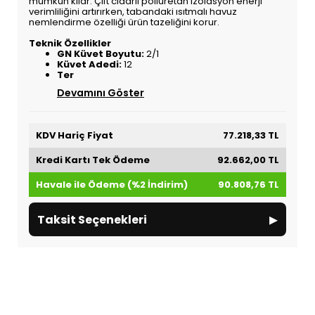
mümkün kılar. Çift cidarlı poliüretan izolasyon enerji
verimliliğini artırırken, tabandaki ısıtmalı havuz
nemlendirme özelliği ürün tazeliğini korur.
Teknik Özellikler
GN Küvet Boyutu:
2/1
Küvet Adedi:
12
Ter
Devamını Göster
KDV Hariç Fiyat
77.218,33 TL
Kredi Kartı Tek Ödeme
92.662,00 TL
Havale ile Ödeme (%2 İndirim)
90.808,76 TL
▸
Taksit Seçenekleri