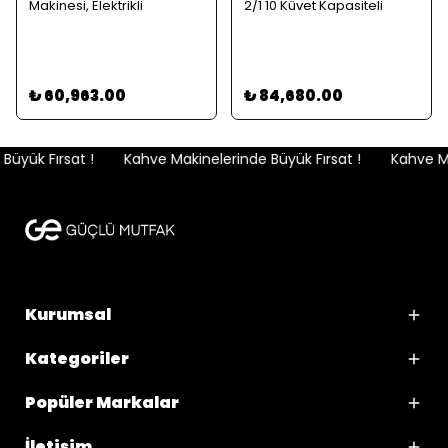
Makinesi, Elektrikli
2/1 10 Küvet Kapasiteli
₺ 60,963.00
₺ 84,680.00
üyük Fırsat !
Kahve Makinelerinde Büyük Fırsat !
Kahve Mak
Kurumsal
Kategoriler
Popüler Markalar
İletişim