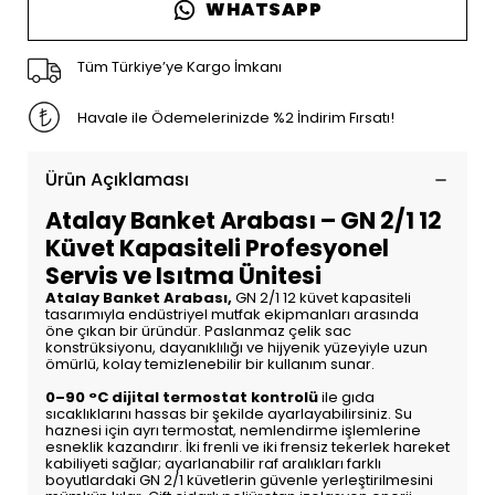
WHATSAPP
Tüm Türkiye’ye Kargo İmkanı
Havale ile Ödemelerinizde %2 İndirim Fırsatı!
Ürün Açıklaması
Atalay Banket Arabası – GN 2/1 12
Küvet Kapasiteli Profesyonel
Servis ve Isıtma Ünitesi
Atalay Banket Arabası,
GN 2/1 12 küvet kapasiteli
tasarımıyla endüstriyel mutfak ekipmanları arasında
öne çıkan bir üründür. Paslanmaz çelik sac
konstrüksiyonu, dayanıklılığı ve hijyenik yüzeyiyle uzun
ömürlü, kolay temizlenebilir bir kullanım sunar.
0–90 °C dijital termostat kontrolü
ile gıda
sıcaklıklarını hassas bir şekilde ayarlayabilirsiniz. Su
haznesi için ayrı termostat, nemlendirme işlemlerine
esneklik kazandırır. İki frenli ve iki frensiz tekerlek hareket
kabiliyeti sağlar; ayarlanabilir raf aralıkları farklı
boyutlardaki GN 2/1 küvetlerin güvenle yerleştirilmesini