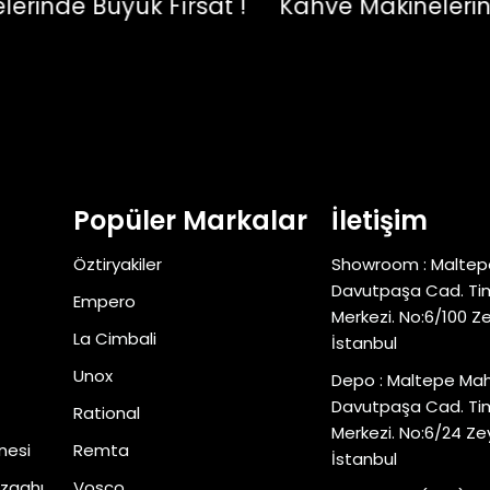
nde Büyük Fırsat !
Kahve Makinelerinde B
Popüler Markalar
İletişim
Öztiryakiler
Showroom : Maltep
Davutpaşa Cad. Tim
Empero
Merkezi. No:6/100 Z
La Cimbali
İstanbul
Unox
Depo : Maltepe Mah
Davutpaşa Cad. Tim
Rational
Merkezi. No:6/24 Ze
nesi
Remta
İstanbul
zgahı
Vosco