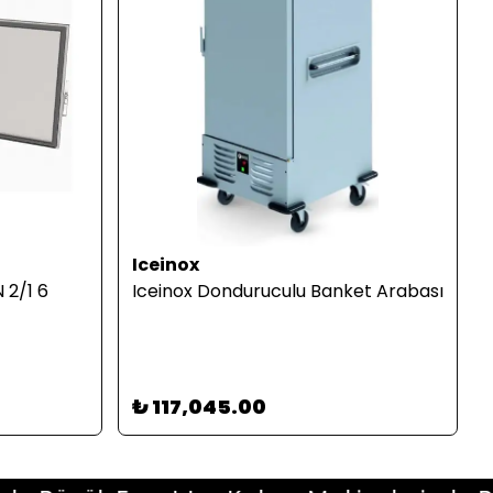
Iceinox
 2/1 6
Iceinox Donduruculu Banket Arabası
₺ 117,045.00