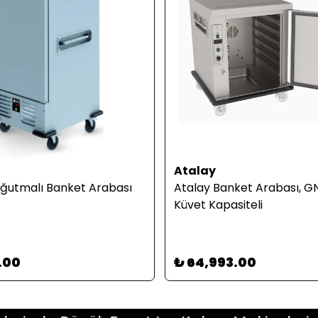
Atalay
oğutmalı Banket Arabası
Atalay Banket Arabası, GN
Küvet Kapasiteli
.00
₺ 64,993.00