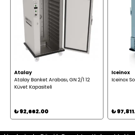
Atalay
Iceinox
Atalay Banket Arabası, GN 2/1 12
Iceinox S
Küvet Kapasiteli
₺ 92,662.00
₺ 97,811