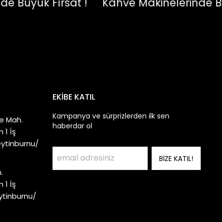
üyük Fırsat !
Kahve Makinelerinde Büyük
EKİBE KATIL
Kampanya ve sürprizlerden ilk sen
e Mah.
haberdar ol
 1 İş
eytinburnu/
BİZE KATIL!
.
 1 İş
ytinburnu/