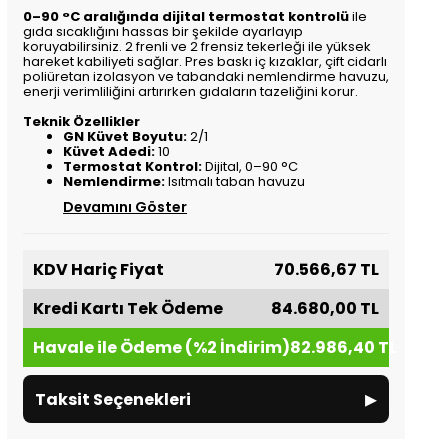
0–90 °C aralığında dijital termostat kontrolü
ile
gıda sıcaklığını hassas bir şekilde ayarlayıp
koruyabilirsiniz. 2 frenli ve 2 frensiz tekerleği ile yüksek
hareket kabiliyeti sağlar. Pres baskı iç kızaklar, çift cidarlı
poliüretan izolasyon ve tabandaki nemlendirme havuzu,
enerji verimliliğini artırırken gıdaların tazeliğini korur.
Teknik Özellikler
GN Küvet Boyutu:
2/1
Küvet Adedi:
10
Termostat Kontrol:
Dijital, 0–90 °C
Nemlendirme:
Isıtmalı taban havuzu
Devamını Göster
KDV Hariç Fiyat
70.566,67 TL
Kredi Kartı Tek Ödeme
84.680,00 TL
Havale ile Ödeme (%2 İndirim)
82.986,40 TL
▸
Taksit Seçenekleri