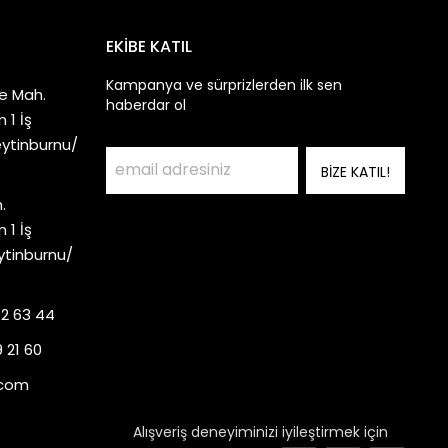
EKİBE KATIL
Kampanya ve sürprizlerden ilk sen
e Mah.
haberdar ol
 1 İş
eytinburnu/
BİZE KATIL!
.
 1 İş
ytinburnu/
92 63 44
 21 60
.com
Alışveriş deneyiminizi iyileştirmek için