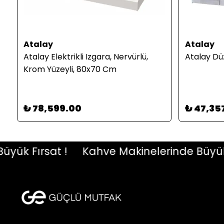
Atalay
Atalay
Atalay Elektrikli Izgara, Nervürlü,
Atalay Dü
Krom Yüzeyli, 80x70 Cm
₺ 78,599.00
₺ 47,35
k Fırsat !
Kahve Makinelerinde Büyük Fır