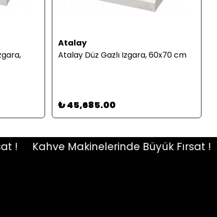
Atalay
zgara,
Atalay Düz Gazlı Izgara, 60x70 cm
₺ 45,685.00
Kahve Makinelerinde Büyük Fırsat !
K