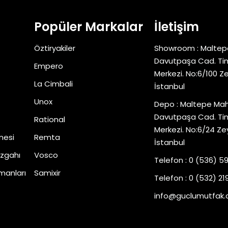
Popüler Markalar
İletişim
Öztiryakiler
Showroom : Maltep
Davutpaşa Cad. Tim
Empero
Merkezi. No:6/100 Z
La Cimbali
İstanbul
Unox
Depo : Maltepe Mah
Davutpaşa Cad. Tim
Rational
Merkezi. No:6/24 Ze
nesi
Remta
İstanbul
zgahı
Vosco
Telefon : 0 (536) 5
manları
Samixir
Telefon : 0 (532) 219
info@guclumutfak