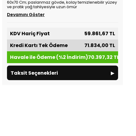
60x70 Cm; paslanmaz gövde, kolay temizlenebilir yüzey
ve pratik yağ tahliyesiyle uzun ömür
Devamını Göster
KDV Hariç Fiyat
59.861,67 TL
Kredi Kartı Tek Ödeme
71.834,00 TL
Havale ile Ödeme (%2 İndirim)
70.397,32 TL
▸
Taksit Seçenekleri