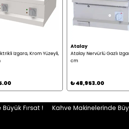
Atalay
ktrikli Izgara, Krom Yüzeyli,
Atalay Nervürlü Gazlı Izga
m
cm
5.00
₺ 48,953.00
ük Fırsat !
Kahve Makinelerinde Büyük Fı