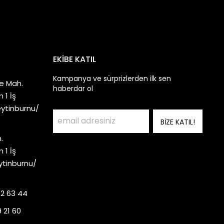
EKİBE KATIL
Kampanya ve sürprizlerden ilk sen
e Mah.
haberdar ol
 1 İş
eytinburnu/
BİZE KATIL!
.
 1 İş
ytinburnu/
92 63 44
 21 60