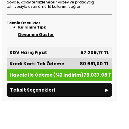
gövde, kolay temizlenebilir yüzey ve pratik yağ
tahliyesiyle uzun ömürlü kullanım sağlar.
Teknik Özellikler
Kullanım Tipi:
Devamını Göster
KDV Hariç Fiyat
67.209,17 TL
Kredi Kartı Tek Ödeme
80.651,00 TL
Havale ile Ödeme (%2 İndirim)
79.037,98 TL
▸
Taksit Seçenekleri