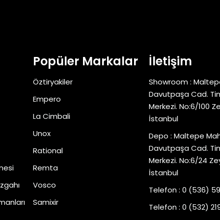
Popüler Markalar
İletişim
Öztiryakiler
Showroom : Maltep
Davutpaşa Cad. Tim
Empero
Merkezi. No:6/100 Z
La Cimbali
İstanbul
Unox
Depo : Maltepe Mah
Davutpaşa Cad. Tim
Rational
Merkezi. No:6/24 Ze
nesi
Remta
İstanbul
zgahı
Vosco
Telefon : 0 (536) 5
manları
Samixir
Telefon : 0 (532) 219