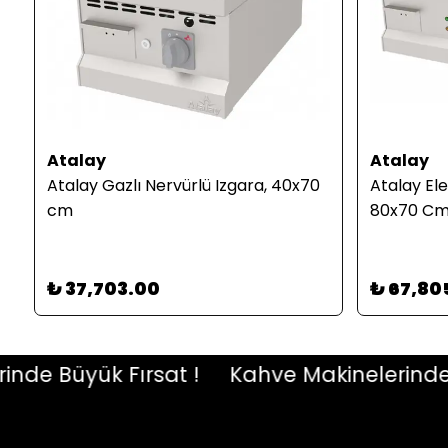
Atalay
Atalay
ü
Atalay Gazlı Nervürlü Izgara, 40x70
Atalay Ele
cm
80x70 C
₺ 37,703.00
₺ 67,80
 Büyük Fırsat !
Kahve Makinelerinde Büy