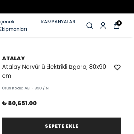
İçecek
KAMPANYALAR
0
Ekipmanları
ATALAY
Atalay Nervürlü Elektrikli Izgara, 80x90
cm
Ürün Kodu
:
AEI - 890 / N
₺ 80,651.00
SEPETE EKLE