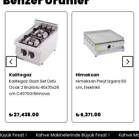
Benzer Ürünler
Kalitegaz
Himaksan
Kalitegaz Gazlı Set Üstü
Himaksan Pleyt Izgara 50
Ocak 2 Brülörlü 40x70x29
cm, Elektrikli
cm C4070G Rinnova
₺ 27,438.00
₺ 6,371.00
yük Fırsat !
Kahve Makinelerinde Büyük Fırsat !
Kahve Maki