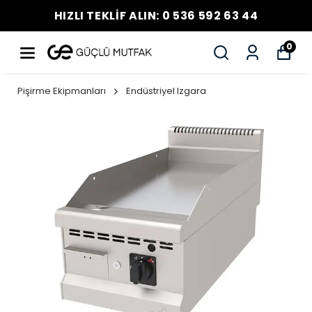
HIZLI TEKLİF ALIN: 0 536 592 63 44
0
Pişirme Ekipmanları
Endüstriyel Izgara