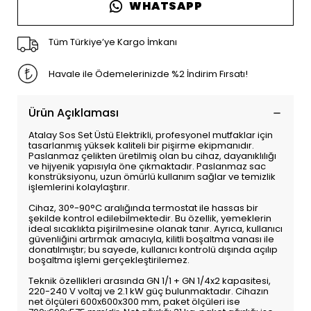
WHATSAPP
Tüm Türkiye’ye Kargo İmkanı
Havale ile Ödemelerinizde %2 İndirim Fırsatı!
Ürün Açıklaması
Atalay Sos Set Üstü Elektrikli, profesyonel mutfaklar için
tasarlanmış yüksek kaliteli bir pişirme ekipmanıdır.
Paslanmaz çelikten üretilmiş olan bu cihaz, dayanıklılığı
ve hijyenik yapısıyla öne çıkmaktadır. Paslanmaz sac
konstrüksiyonu, uzun ömürlü kullanım sağlar ve temizlik
işlemlerini kolaylaştırır.
Cihaz, 30°-90°C aralığında termostat ile hassas bir
şekilde kontrol edilebilmektedir. Bu özellik, yemeklerin
ideal sıcaklıkta pişirilmesine olanak tanır. Ayrıca, kullanıcı
güvenliğini artırmak amacıyla, kilitli boşaltma vanası ile
donatılmıştır; bu sayede, kullanıcı kontrolü dışında açılıp
boşaltma işlemi gerçekleştirilemez.
Teknik özellikleri arasında GN 1/1 + GN 1/4x2 kapasitesi,
220-240 V voltaj ve 2.1 kW güç bulunmaktadır. Cihazın
net ölçüleri 600x600x300 mm, paket ölçüleri ise