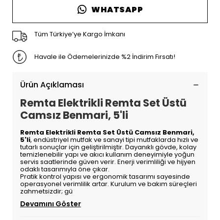
WHATSAPP
Tüm Türkiye’ye Kargo İmkanı
Havale ile Ödemelerinizde %2 İndirim Fırsatı!
Ürün Açıklaması
Remta Elektrikli Remta Set Üstü
Camsız Benmari, 5'li
Remta Elektrikli Remta Set Üstü Camsız Benmari,
5'li
, endüstriyel mutfak ve sanayi tipi mutfaklarda hızlı ve
tutarlı sonuçlar için geliştirilmiştir. Dayanıklı gövde, kolay
temizlenebilir yapı ve akıcı kullanım deneyimiyle yoğun
servis saatlerinde güven verir. Enerji verimliliği ve hijyen
odaklı tasarımıyla öne çıkar.
Pratik kontrol yapısı ve ergonomik tasarımı sayesinde
operasyonel verimlilik artar. Kurulum ve bakım süreçleri
zahmetsizdir; gü
Devamını Göster