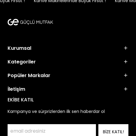
ük Fırsat !
Kahve Makinelerinde Büyük Fırsat !
Kahve Makin
Kurumsal
Kategoriler
Popüler Markalar
İletişim
EKİBE KATIL
Kampanya ve sürprizlerden ilk sen haberdar ol
BİZE KATIL!