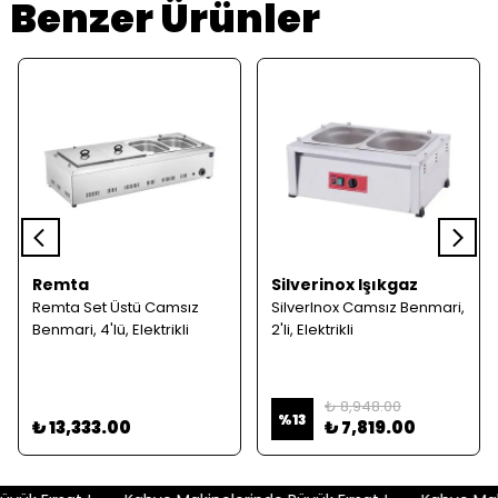
Benzer Ürünler
Remta
Silverinox Işıkgaz
Remta Set Üstü Camsız
SilverInox Camsız Benmari,
Benmari, 4'lü, Elektrikli
2'li, Elektrikli
₺ 8,948.00
%
13
₺ 13,333.00
₺ 7,819.00