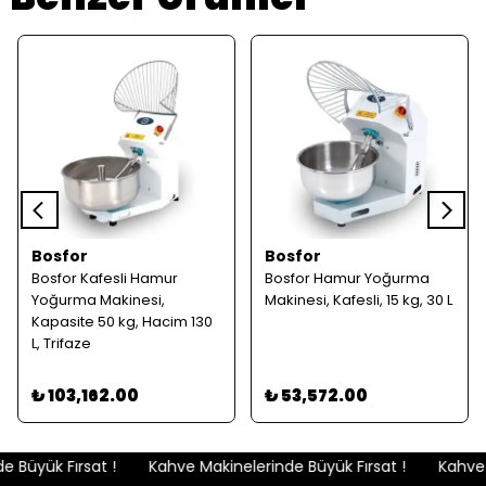
Bosfor
Bosfor
Bosfor Kafesli Hamur
Bosfor Hamur Yoğurma
Yoğurma Makinesi,
Makinesi, Kafesli, 15 kg, 30 L
Kapasite 50 kg, Hacim 130
L, Trifaze
₺ 103,162.00
₺ 53,572.00
 Büyük Fırsat !
Kahve Makinelerinde Büyük Fırsat !
Kahve M