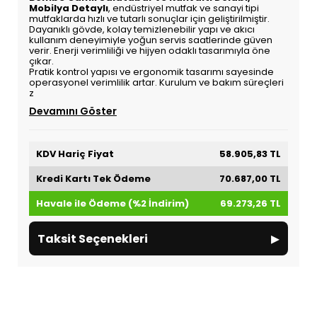
Mobilya Detaylı
, endüstriyel mutfak ve sanayi tipi
mutfaklarda hızlı ve tutarlı sonuçlar için geliştirilmiştir.
Dayanıklı gövde, kolay temizlenebilir yapı ve akıcı
kullanım deneyimiyle yoğun servis saatlerinde güven
verir. Enerji verimliliği ve hijyen odaklı tasarımıyla öne
çıkar.
Pratik kontrol yapısı ve ergonomik tasarımı sayesinde
operasyonel verimlilik artar. Kurulum ve bakım süreçleri
z
Devamını Göster
KDV Hariç Fiyat
58.905,83 TL
Kredi Kartı Tek Ödeme
70.687,00 TL
Havale ile Ödeme (%2 İndirim)
69.273,26 TL
▸
Taksit Seçenekleri