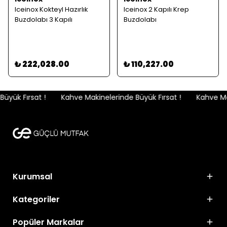
Iceinox Kokteyl Hazırlık
Iceinox 2 Kapılı Krep
Buzdolabı 3 Kapılı
Buzdolabı
₺ 222,028.00
₺ 110,227.00
yük Fırsat !
Kahve Makinelerinde Büyük Fırsat !
Kahve Maki
Kurumsal
Kategoriler
Popüler Markalar