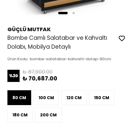
GÜÇLÜ MUTFAK
Bombe Camlı Salatabar ve Kahvaltı
Dolabı, Mobilya Detaylı
Ürün Kodu
:
bombe-salatabar-kahvalti-dolap-80cm
₺ 87,900.00
%
20
₺ 70,687.00
80 CM
100 CM
120 CM
150 CM
180 CM
200 CM