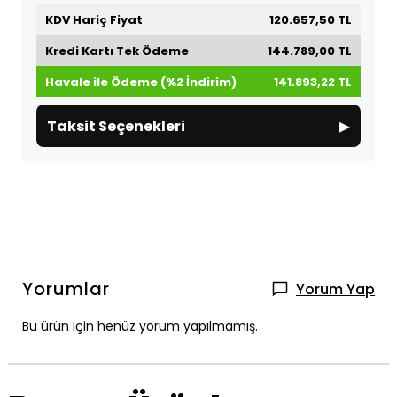
KDV Hariç Fiyat
120.657,50 TL
Kredi Kartı Tek Ödeme
144.789,00 TL
Havale ile Ödeme (%2 İndirim)
141.893,22 TL
▸
Taksit Seçenekleri
Yorumlar
Yorum Yap
Bu ürün için henüz yorum yapılmamış.