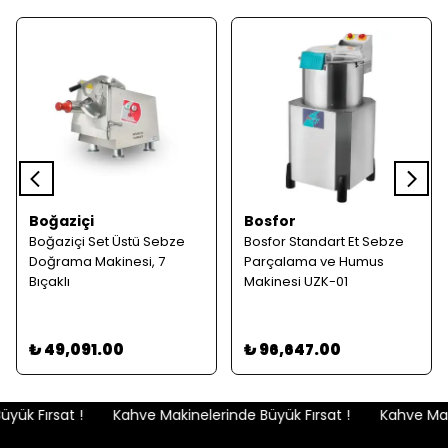
Boğaziçi
Bosfor
Boğaziçi Set Üstü Sebze
Bosfor Standart Et Sebze
Doğrama Makinesi, 7
Parçalama ve Humus
Bıçaklı
Makinesi UZK-01
₺ 49,091.00
₺ 96,647.00
ük Fırsat !
Kahve Makinelerinde Büyük Fırsat !
Kahve Maki