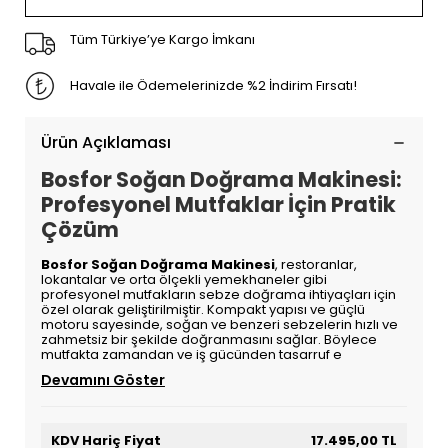
Tüm Türkiye’ye Kargo İmkanı
Havale ile Ödemelerinizde %2 İndirim Fırsatı!
Ürün Açıklaması
Bosfor Soğan Doğrama Makinesi:
Profesyonel Mutfaklar İçin Pratik
Çözüm
Bosfor Soğan Doğrama Makinesi
, restoranlar,
lokantalar ve orta ölçekli yemekhaneler gibi
profesyonel mutfakların sebze doğrama ihtiyaçları için
özel olarak geliştirilmiştir. Kompakt yapısı ve güçlü
motoru sayesinde, soğan ve benzeri sebzelerin hızlı ve
zahmetsiz bir şekilde doğranmasını sağlar. Böylece
mutfakta zamandan ve iş gücünden tasarruf e
Devamını Göster
KDV Hariç Fiyat
17.495,00 TL